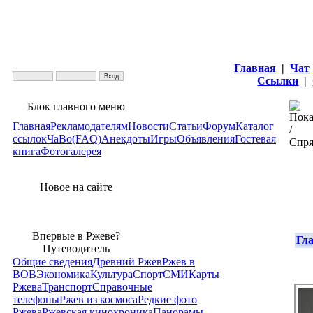
Главная
|
Чат
Ссылки
|
Блок главного меню
Главная
Рекламодателям
Новости
Статьи
Форум
Каталог
ссылок
ЧаВо(FAQ)
Анекдоты
Игры
Объявления
Гостевая
книга
Фотогалерея
Новое на сайте
Впервые в Ржеве?
Гл
Путеводитель
Общие сведения
Древний Ржев
Ржев в
ВОВ
Экономика
Культура
Спорт
СМИ
Карты
Ржева
Транспорт
Справочные
телефоны
Ржев из космоса
Редкие фото
Ржева
Ржевская кинохроника
Панорамы