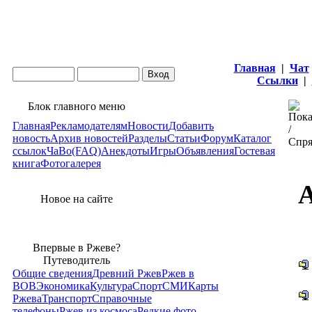
Главная
|
Чат
Ссылки
|
Блок главного меню
Главная
Рекламодателям
Новости
Добавить
новость
Архив новостей
Разделы
Статьи
Форум
Каталог
ссылок
ЧаВо(FAQ)
Анекдоты
Игры
Объявления
Гостевая
книга
Фотогалерея
А
Новое на сайте
Впервые в Ржеве?
Путеводитель
Общие сведения
Древний Ржев
Ржев в
ВОВ
Экономика
Культура
Спорт
СМИ
Карты
Ржева
Транспорт
Справочные
телефоны
Ржев из космоса
Редкие фото