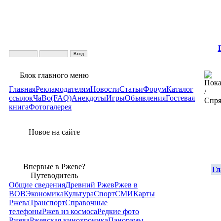
Блок главного меню
Главная
Рекламодателям
Новости
Статьи
Форум
Каталог
ссылок
ЧаВо(FAQ)
Анекдоты
Игры
Объявления
Гостевая
книга
Фотогалерея
Новое на сайте
Впервые в Ржеве?
Гл
Путеводитель
Общие сведения
Древний Ржев
Ржев в
ВОВ
Экономика
Культура
Спорт
СМИ
Карты
Ржева
Транспорт
Справочные
телефоны
Ржев из космоса
Редкие фото
Ржева
Ржевская кинохроника
Панорамы