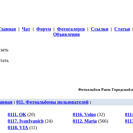
Главная
|
Чат
|
Форум
|
Фотогалерея
|
Ссылки
|
Статьи
Объявления
Фотоальбом Ржев. Городской и
авная
:
011. Фотоальбомы пользователей
:
0111. OK
(20)
0116. Volgo
(32)
011
0117. IvanIvanich
(24)
0112. Maria
(566)
011
0118. VIA
(11)