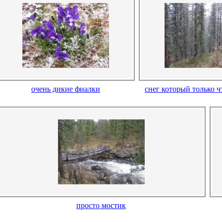
очень дикие фиалки
снег который только 
просто мостик