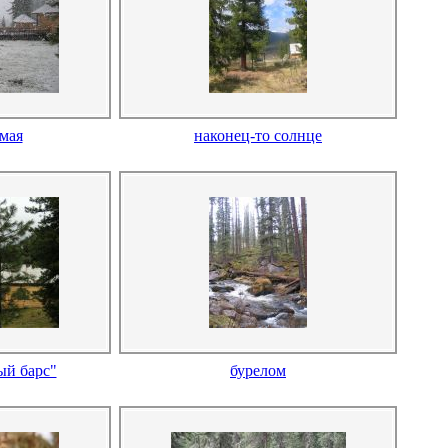
 мая
наконец-то солнце
ый барс"
бурелом