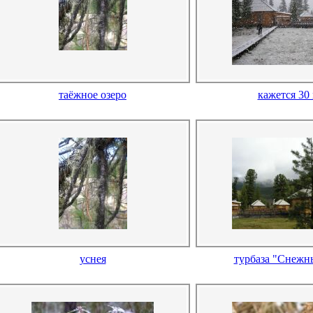
таёжное озеро
кажется 30
уснея
турбаза "Снежн