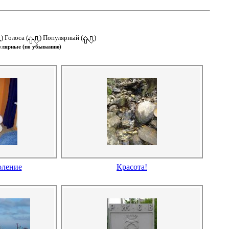
) Голоса (
) Популярный (
)
улярные (по убыванию)
оление
Красота!