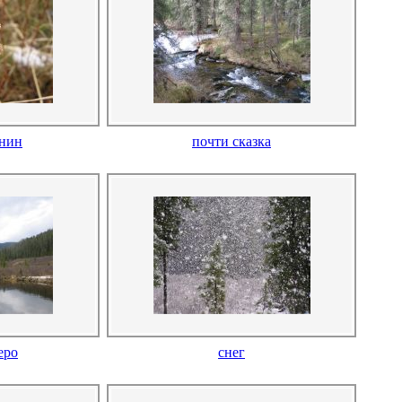
янин
почти сказка
еро
снег