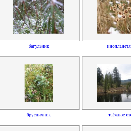
багульник
инопланет
брусничник
таёжное оз