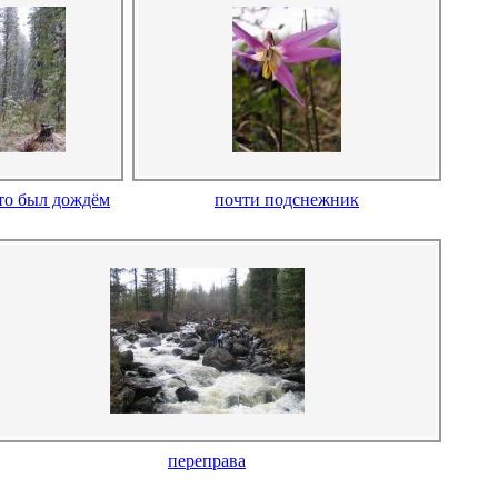
что был дождём
почти подснежник
переправа