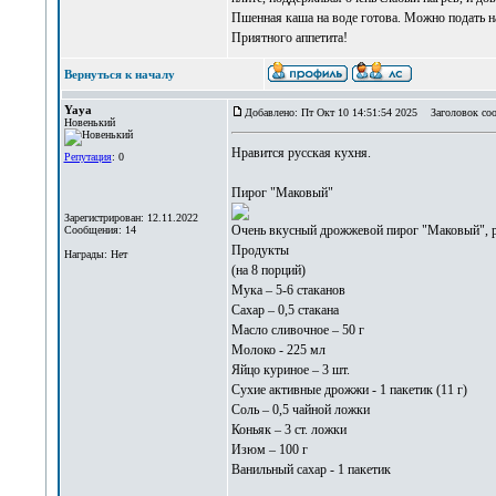
Пшенная каша на воде готова. Можно подать на
Приятного аппетита!
Вернуться к началу
Yaya
Добавлено: Пт Окт 10 14:51:54 2025
Заголовок соо
Новенький
Нравится
русская кухня
.
Репутация
: 0
Пирог "Маковый"
Зарегистрирован: 12.11.2022
Очень вкусный дрожжевой пирог "Маковый", ре
Сообщения: 14
Продукты
Награды: Нет
(на 8 порций)
Мука – 5-6 стаканов
Сахар – 0,5 стакана
Масло сливочное – 50 г
Молоко - 225 мл
Яйцо куриное – 3 шт.
Сухие активные дрожжи - 1 пакетик (11 г)
Соль – 0,5 чайной ложки
Коньяк – 3 ст. ложки
Изюм – 100 г
Ванильный сахар - 1 пакетик