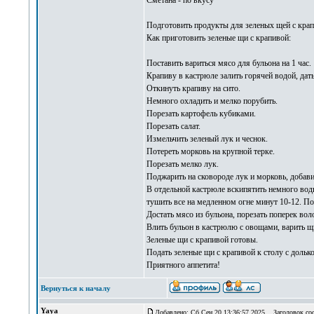
Сметана - по вкусу
Подготовить продукты для зеленых щей с крапи
Как приготовить зеленые щи с крапивой:
Поставить вариться мясо для бульона на 1 час.
Крапиву в кастрюле залить горячей водой, дать
Откинуть крапиву на сито.
Немного охладить и мелко порубить.
Порезать картофель кубиками.
Порезать салат.
Измельчить зеленый лук и чеснок.
Потереть морковь на крупной терке.
Порезать мелко лук.
Поджарить на сковороде лук и морковь, добав
В отдельной кастрюле вскипятить немного воды
тушить все на медленном огне минут 10-12. По
Достать мясо из бульона, порезать поперек вол
Влить бульон в кастрюлю с овощами, варить щ
Зеленые щи с крапивой готовы.
Подать зеленые щи с крапивой к столу с дольк
Приятного аппетита!
Вернуться к началу
Yaya
Добавлено: Сб Сен 20 13:36:57 2025
Заголовок со