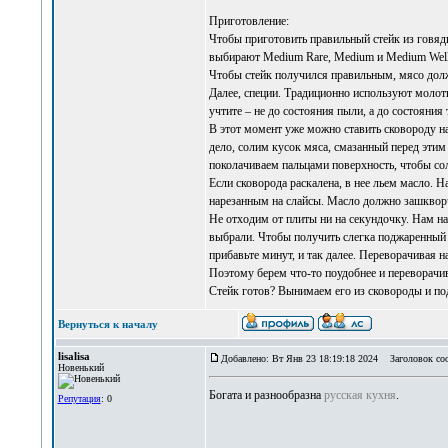
Приготовление:
Чтобы приготовить правильный стейк из говяди
выбирают Medium Rare, Medium и Medium Well
Чтобы стейк получился правильным, мясо долж
Далее, специи. Традиционно используют молот
учтите – не до состояния пыли, а до состояния 
В этот момент уже можно ставить сковороду на 
дело, солим кусок мяса, смазанный перед этим
поколачиваем пальцами поверхность, чтобы сол
Если сковорода раскалена, в нее льем масло. 
нарезанным на слайсы. Масло должно зашквор
Не отходим от плиты ни на секундочку. Нам н
выбрали. Чтобы получить слегка поджаренный с
прибавьте минут, и так далее. Переворачивая н
Поэтому берем что-то поудобнее и переворачи
Стейк готов? Вынимаем его из сковороды и по
Вернуться к началу
lisalisa
Добавлено: Вт Янв 23 18:19:18 2024
Заголовок со
Новенький
Богата и разнообразна
русская кухня
.
Репутация
: 0