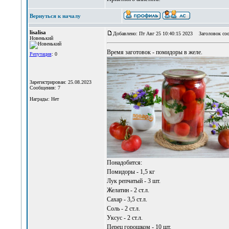
Вернуться к началу
lisalisa
Добавлено: Пт Авг 25 10:40:15 2023
Заголовок соо
Новенький
Время заготовок -
помидоры в желе
.
Репутация
: 0
Зарегистрирован: 25.08.2023
Сообщения: 7
Награды: Нет
Понадобится:
Помидоры - 1,5 кг
Лук репчатый - 3 шт.
Желатин - 2 ст.л.
Сахар - 3,5 ст.л.
Соль - 2 ст.л.
Уксус - 2 ст.л.
Перец горошком - 10 шт.