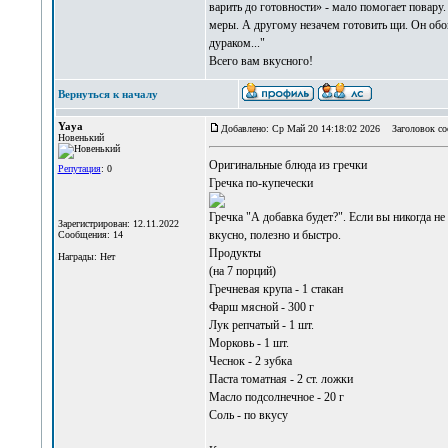
варить до готовности» - мало помогает повару
меры. А другому незачем готовить щи. Он обой
дураком..."
Всего вам вкусного!
Вернуться к началу
Yaya
Добавлено: Ср Май 20 14:18:02 2026
Заголовок со
Новенький
Оригинальные
блюда из гречки
Репутация
: 0
Гречка по-купечески
Гречка "А добавка будет?". Если вы никогда н
Зарегистрирован: 12.11.2022
вкусно, полезно и быстро.
Сообщения: 14
Продукты
Награды: Нет
(на 7 порций)
Гречневая крупа - 1 стакан
Фарш мясной - 300 г
Лук репчатый - 1 шт.
Морковь - 1 шт.
Чеснок - 2 зубка
Паста томатная - 2 ст. ложки
Масло подсолнечное - 20 г
Соль - по вкусу