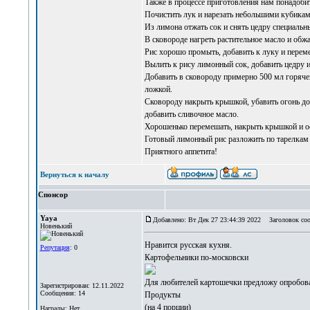
Также в процессе приготовления нам понадобит
Почистить лук и нарезать небольшими кубикам
Из лимона отжать сок и снять цедру специальны
В сковороде нагреть растительное масло и обжа
Рис хорошо промыть, добавить к луку и перем
Вылить к рису лимонный сок, добавить цедру 
Добавить в сковороду примерно 500 мл горячей
ложкой.
Сковороду накрыть крышкой, убавить огонь до 
добавить сливочное масло.
Хорошенько перемешать, накрыть крышкой и ос
Готовый лимонный рис разложить по тарелкам и
Приятного аппетита!
Вернуться к началу
Спонсор
Yaya
Добавлено: Вт Дек 27 23:44:39 2022
Заголовок соо
Новенький
Нравится
русская кухня
.
Репутация
: 0
Картофельники по-московски
Для любителей картошечки предложу опробоват
Зарегистрирован: 12.11.2022
Сообщения: 14
Продукты
(на 4 порции)
Награды: Нет