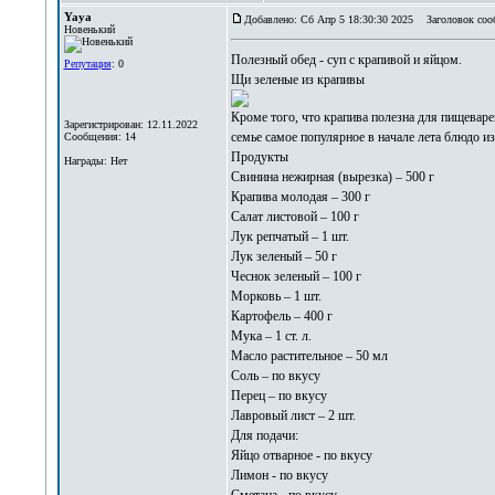
Yaya
Добавлено: Сб Апр 5 18:30:30 2025
Заголовок соо
Новенький
Полезный обед -
суп с крапивой и яйцом
.
Репутация
: 0
Щи зеленые из крапивы
Кроме того, что крапива полезна для пищевар
Зарегистрирован: 12.11.2022
семье самое популярное в начале лета блюдо из
Сообщения: 14
Продукты
Награды: Нет
Свинина нежирная (вырезка) – 500 г
Крапива молодая – 300 г
Салат листовой – 100 г
Лук репчатый – 1 шт.
Лук зеленый – 50 г
Чеснок зеленый – 100 г
Морковь – 1 шт.
Картофель – 400 г
Мука – 1 ст. л.
Масло растительное – 50 мл
Соль – по вкусу
Перец – по вкусу
Лавровый лист – 2 шт.
Для подачи:
Яйцо отварное - по вкусу
Лимон - по вкусу