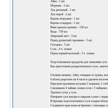
Айва - 1 шт.
Морковь - 2 шт.
Лук репчатый - 1 шт.
Лук-порей - 2 шт.
Корень петрушки - 1 шт.
Корень сельдерея - 1 шт.
Вино красное крепкое - 150 мл
Вода - 750 мл
Лавровый лист - 3 шт.
Перец душистый горошком - 5 шт.
Гвоздика - 5 шт.
Соль - 4 ч. ложки
Перец черный молотый - 3 ч. ложки
Подготавливаем продукты для запекания гуся 
Как приготовить рождественского гуся, запече
Готовим начинку. Айву очищаем от пушка, мое
6 яблок разрезаем на 4 части и удаляем косточк
Нарезаем крупными кусками 2 моркови, 2 стебл
Смешиваем 4 чайные ложки соли с 3 чайными 
Удаляем гузку у гуся.
Натираем гуся внутри и снаружи солью с перце
В брюшко подготовленного гуся кладем яблоки 
Соединяем края кожи на брюшке с помощью зуб