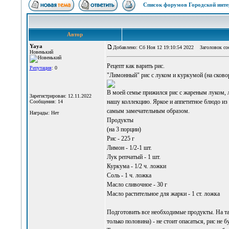
Список форумов Городской инте
Автор
Yaya
Добавлено: Сб Ноя 12 19:10:54 2022
Заголовок соо
Новенький
Рецепт
как варить рис
.
Репутация
: 0
"Лимонный" рис с луком и куркумой (на сково
В моей семье прижился рис с жареным луком, 
Зарегистрирован: 12.11.2022
нашу коллекцию. Яркое и аппетитное блюдо из 
Сообщения: 14
самым замечательным образом.
Награды: Нет
Продукты
(на 3 порции)
Рис - 225 г
Лимон - 1/2-1 шт.
Лук репчатый - 1 шт.
Куркума - 1/2 ч. ложки
Соль - 1 ч. ложка
Масло сливочное - 30 г
Масло растительное для жарки - 1 ст. ложка
Подготовить все необходимые продукты. На та
только половина) - не стоит опасаться, рис не 