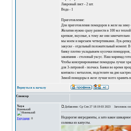
Лавровый лист - 2 шт.
Вода - 1
Приготовление:
Для приготовления помидоров в желе на зиму с
Желатин нужно сразу развести в 100 мл теплой 
крепкие, вкусные, к тому же они замечательно 
мы моем и нарезаем четвертинками. Лук-репку 
закуске - отдельный положительный момент. В
банку плотно укладываем кусочки помидоров, д
закипания - столовый уксус. Наш маринад гот
Чтобы консервированные помидоры лучше храни
для 3-литровой - полчаса. Банки во время про
контакта с металлом, подстелите на дно каст
Зимой помидоры в желе лучше всего хранить в
Вернуться к началу
Спонсор
Yaya
Добавлено: Ср Сен 27 18:19:03 2023
Заголовок со
Новенький
Недорогие ингредиенты, а зато какое шикарное
Репутация
: 0
солянка из капусты
.