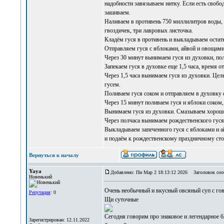
надобности завязываем нитку. Если есть свобо
зашиваем.
Наливаем в противень 750 миллилитров воды, 
гвоздичек, три лавровых листочка.
Кладём гуся в противень и выкладываем остатк
Отправляем гуся с яблоками, айвой и овощами 
Через 30 минут вынимаем гуся из духовки, пол
Запекаем гуся в духовке еще 1,5 часа, время 
Через 1,5 часа вынимаем гуся из духовки. Цел
гусем.
Поливаем гуся соком и отправляем в духовку е
Через 15 минут поливаем гуся и яблоки соком,
Вынимаем гуся из духовки. Смазываем хорошо 
Через полчаса вынимаем рождественского гуся 
Выкладываем запеченного гуся с яблоками и а
и подаём к рождественскому праздничному сто
Вернуться к началу
Yaya
Добавлено: Пн Мар 2 18:13:12 2026
Заголовок соо
Новенький
Очень необычный и вкусный
овсяный суп с го
Репутация
: 0
Щи суточные
Сегодня говорим про знаковое и легендарное б
Зарегистрирован: 12.11.2022