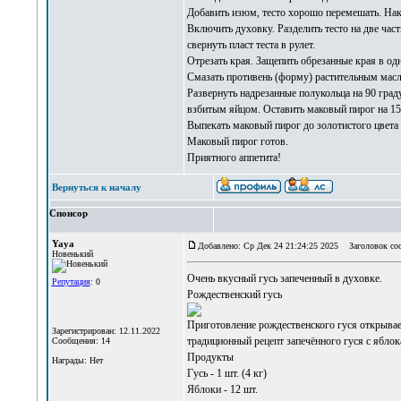
Добавить изюм, тесто хорошо перемешать. Накр
Включить духовку. Разделить тесто на две част
свернуть пласт теста в рулет.
Отрезать края. Защепить обрезанные края в од
Смазать противень (форму) растительным масл
Развернуть надрезанные полукольца на 90 град
взбитым яйцом. Оставить маковый пирог на 15
Выпекать маковый пирог до золотистого цвета 
Маковый пирог готов.
Приятного аппетита!
Вернуться к началу
Спонсор
Yaya
Добавлено: Ср Дек 24 21:24:25 2025
Заголовок со
Новенький
Очень вкусный
гусь запеченный в духовке
.
Репутация
: 0
Рождественский гусь
Приготовление рождественского гуся открывае
Зарегистрирован: 12.11.2022
традиционный рецепт запечённого гуся с яблок
Сообщения: 14
Продукты
Награды: Нет
Гусь - 1 шт. (4 кг)
Яблоки - 12 шт.