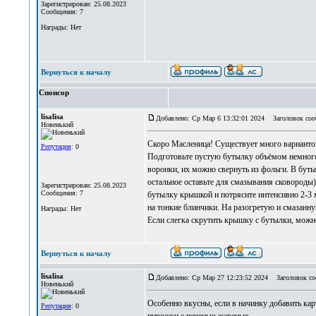
Зарегистрирован: 25.08.2023
Сообщения: 7
Награды: Нет
Вернуться к началу
Спонсор
lisalisa
Добавлено: Ср Мар 6 13:32:01 2024
Заголовок соо
Новенький
Скоро Масленица! Существует много варианто
Репутация
: 0
Подготовьте пустую бутылку объёмом немного
воронки, их можно свернуть из фольги. В бутыл
остальное оставьте для смазывания сковороды)
Зарегистрирован: 25.08.2023
Сообщения: 7
бутылку крышкой и потрясите интенсивно 2-3 
на тонкие блинчики. На разогретую и смазанн
Награды: Нет
Если слегка скрутить крышку с бутылки, можн
Вернуться к началу
lisalisa
Добавлено: Ср Мар 27 12:23:52 2024
Заголовок со
Новенький
Особенно вкусны, если в начинку добавить кар
Репутация
: 0