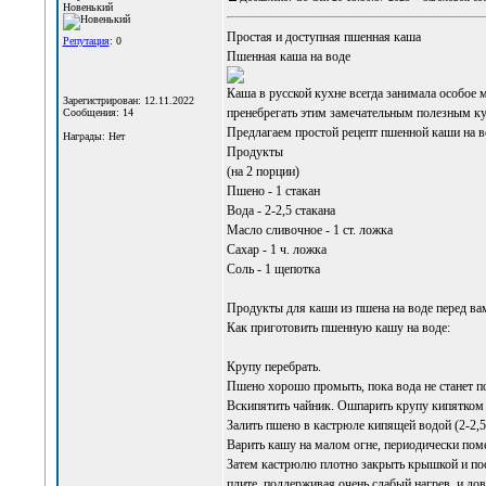
Новенький
Простая и доступная
пшенная каша
Репутация
: 0
Пшенная каша на воде
Каша в русской кухне всегда занимала особое м
Зарегистрирован: 12.11.2022
пренебрегать этим замечательным полезным ку
Сообщения: 14
Предлагаем простой рецепт пшенной каши на во
Награды: Нет
Продукты
(на 2 порции)
Пшено - 1 стакан
Вода - 2-2,5 стакана
Масло сливочное - 1 ст. ложка
Сахар - 1 ч. ложка
Соль - 1 щепотка
Продукты для каши из пшена на воде перед ва
Как приготовить пшенную кашу на воде:
Крупу перебрать.
Пшено хорошо промыть, пока вода не станет п
Вскипятить чайник. Ошпарить крупу кипятком (
Залить пшено в кастрюле кипящей водой (2-2,5 
Варить кашу на малом огне, периодически поме
Затем кастрюлю плотно закрыть крышкой и пост
плите, поддерживая очень слабый нагрев, и до