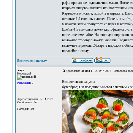
рафинированное подсолнечное масло. Постепен
накройте пищевой пленкой или полотенцем и пос
Картофель очистите, помойте и нарежьте. Выло
оставьте 4-5 столовых ложек. Печень помойте,
мягкости. затем пропустите её через мясорубк
Влейте 4-5 столовых ложек картофельного отва
пюре и перемешайте. Начинка для пирожков гот
выложите столовую ложку начинки. Соедините
выложите пирожки. Обжарьте пирожки с обеих 
подавайте к столу.
Вернуться к началу
Yaya
Добавлено: Пт Ноя 1 19:11:47 2024
Заголовок соо
Новенький
Великолепная закуска -
Репутация
: 0
бутерброды на праздничный стол с черным хл
Зарегистрирован: 12.11.2022
Сообщения: 14
Награды: Нет