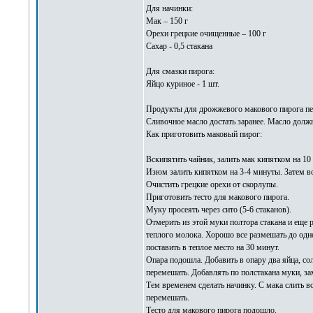
Для начинки:
Мак – 150 г
Орехи грецкие очищенные – 100 г
Сахар - 0,5 стакана
Для смазки пирога:
Яйцо куриное - 1 шт.
Продукты для дрожжевого макового пирога пе
Сливочное масло достать заранее. Масло долж
Как приготовить маковый пирог:
Вскипятить чайник, залить мак кипятком на 1
Изюм залить кипятком на 3-4 минуты. Затем вод
Очистить грецкие орехи от скорлупы.
Приготовить тесто для макового пирога.
Муку просеять через сито (5-6 стаканов).
Отмерить из этой муки полтора стакана и еще р
теплого молока. Хорошо все размешать до одно
поставить в теплое место на 30 минут.
Опара подошла. Добавить в опару два яйца, со
перемешать. Добавлять по полстакана муки, зам
Тем временем сделать начинку. С мака слить в
перемешать.
Тесто для макового пирога подошло.