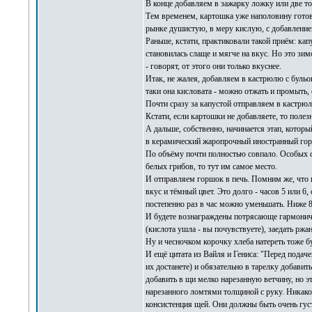
В конце добавляем в зажарку ложку или две т
Тем временем, картошка уже наполовину готова
рынке душистую, в меру кислую, с добавление
Раньше, кстати, практиковали такой приём: кап
становилась слаще и мягче на вкус. Но это зим
- говорят, от этого они только вкуснее.
Итак, не жалея, добавляем в кастрюлю с бульо
таки она кисловата - можно отжать и промыть, 
Почти сразу за капустой отправляем в кастрю
Кстати, если картошки не добавляете, то поле
А дальше, собственно, начинается этап, которы
в керамический жаропрочный иностранный гор
По объёму почти полностью совпало. Особых спе
белых грибов, то тут им самое место.
И отправляем горшок в печь. Помним же, что щ
вкус и тёмный цвет. Это долго - часов 5 или 6,
постепенно раз в час можно уменьшать. Ниже 80
И будете вознаграждены потрясающе гармоничн
(кислота ушла - вы почувствуете), заедать ржа
Ну и чесночком корочку хлеба натереть тоже бу
И ещё цитата из Вайля и Гениса: "Перед подач
их достанете) и обязательно в тарелку добавит
добавить в щи мелко нарезанную ветчину, но э
нарезанного ломтями толщиной с руку. Никаког
консистенция щей. Они должны быть очень густ