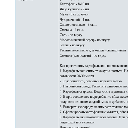
Картофель - 8-10 шт.
Яйцо куриное - 2 шт.
Мука - 3 ст. л. муки
Лук репчатый - 1 шт.
Сливочное масло - 3 ст. л.
Сметана - 4 ст. л.
Соль - по вкусу
Молотый черный перец – по вкусу
Зелень - по вкусу
Растительное масло для жарки - сколько уйдет
Сметана (для подачи) - по вкусу
Как приготовить картофельники по-московски:
1. Картофель почистить от кожуры, помыть. Н
готовности 20-30 минут.
2. Лук почистить, помыть и порезать мелко.
3. Нагреть сковороду. Растопить сливочное мас
4. Картофель сварился. Воду слить и размять к
5. В приготовленное пюре добавить яйца, пасс
получится слишком жидкой, можно добавить н
6. Разогреть сковороду, налить растительное ма
7. Сформировать картофельные котлеты, обваля
8. Картофельники по-московски готовы. При по
петрушкой или укропом.
Приятного аппетита!