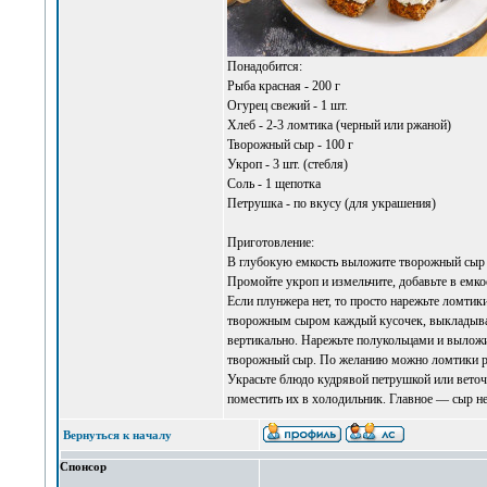
Понадобится:
Рыба красная - 200 г
Огурец свежий - 1 шт.
Хлеб - 2-3 ломтика (черный или ржаной)
Творожный сыр - 100 г
Укроп - 3 шт. (стебля)
Соль - 1 щепотка
Петрушка - по вкусу (для украшения)
Приготовление:
В глубокую емкость выложите творожный сыр и 
Промойте укроп и измельчите, добавьте в емко
Если плунжера нет, то просто нарежьте ломти
творожным сыром каждый кусочек, выкладывая 
вертикально. Нарежьте полукольцами и вылож
творожный сыр. По желанию можно ломтики ры
Украсьте блюдо кудрявой петрушкой или веточк
поместить их в холодильник. Главное — сыр 
Вернуться к началу
Спонсор