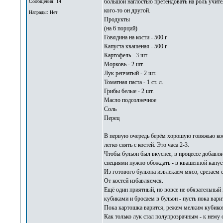
большой наглостью претендовать на роль учите
Сообщения: 14
кого-то он другой.
Награды: Нет
Продукты
(на 6 порций)
Говядина на кости - 500 г
Капуста квашеная - 500 г
Картофель - 3 шт.
Морковь - 2 шт.
Лук репчатый - 2 шт.
Томатная паста - 1 ст. л.
Грибы белые - 2 шт.
Масло подсолнечное
Соль
Перец
В первую очередь берём хорошую говяжью косто
легко снять с костей. Это часа 2-3.
Чтобы бульон был вкуснее, в процессе добавля
специями нужно обождать - в квашенной капуст
Из готового бульона извлекаем мясо, срезаем 
От костей избавляемся.
Ещё один приятный, но вовсе не обязательный 
кубиками и бросаем в бульон - пусть пока вари
Пока картошка варится, режем мелким кубиком
Как только лук стал полупрозрачным - к нему 