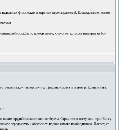
-за недельных физических и нервных перенапряжений. Командование полком
 полком.
анитарной службы, и, прежде всего, хирургов, которые невзирая на бои
 отрезке между «запором» у д. Гришино справа и устьем р. Кокши слева.
д).
ня наших орудий снова отошли от берега. Стремления наступать через Волгу
вначале передохнуть и обеспечить подвоз самого необходимого. Последнее
дметы.