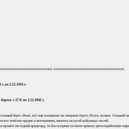
xxxxxxxxxxxxxxxxxxxxxxxxxxxxxxx xxxxxxxxxxxxxxxxxxxxxxxxxxxxxxxxxxxxxxxxx
. по 2.12.1943 г.
ега: с 27.9. по 2.12.1942 г.
д на южный берег обоих, всё ещё воевавших на северном берегу Волги, полков. Сильный
очти все тяжёлые орудия и автомашины, явилось заслугой войсковых частей.
тихи прошёл последний арьергард, он был взорван согласно приказу артиллерийскими сн