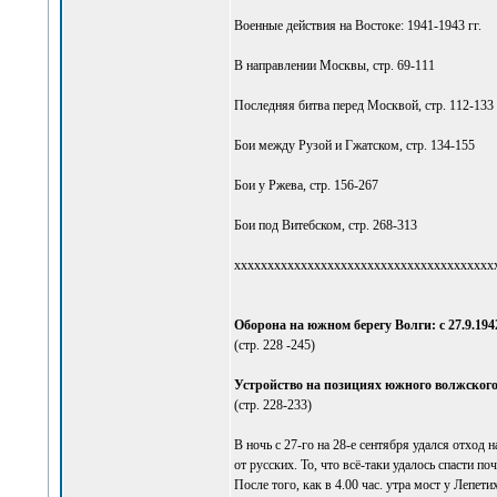
Военные действия на Востоке: 1941-1943 гг.
В направлении Москвы, стр. 69-111
Последняя битва перед Москвой, стр. 112-133
Бои между Рузой и Гжатском, стр. 134-155
Бои у Ржева, стр. 156-267
Бои под Витебском, стр. 268-313
xxxxxxxxxxxxxxxxxxxxxxxxxxxxxxxxxxxxxxx
Оборона на южном берегу Волги: с 27.9.1942 г
(стр. 228 -245)
Устройство на позициях южного волжского бер
(стр. 228-233)
В ночь с 27-го на 28-е сентября удался отхо
от русских. То, что всё-таки удалось спасти п
После того, как в 4.00 час. утра мост у Лепе