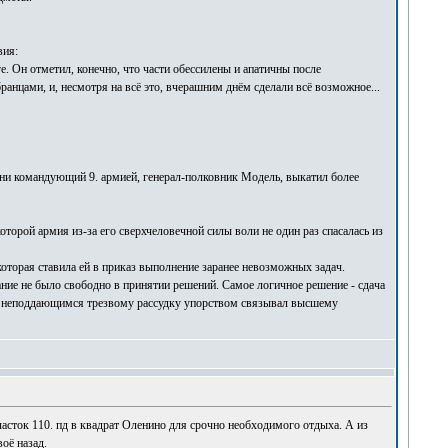
вия:
 Он отметил, конечно, что части обессилены и апатичны после
цами, и, несмотря на всё это, вчерашним днём сделали всё возможное...
дни командующий 9. армией, генерал-полковник Модель, выкатил более
орой армия из-за его сверхчеловечной силы воли не один раз спасалась из
которая ставила ей в приказ выполнение заранее невозможных задач.
ние не было свободно в принятии решений. Самое логичное решение - сдача
го неподдающимся трезвому рассудку упорством связывал высшему
 участок 110. пд в квадрат Оленино для срочно необходимого отдыха. А из
оё назад.