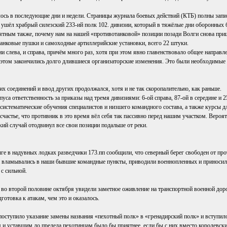
ось в последующие дни и недели. Страницы журнала боевых действий (КТБ) полны запи
с ушёл храбрый силезский 233-ий полк 102. дивизии, который в тяжёлые дни оборонны
ятным также, почему нам на нашей «противотанковой» позиции позади Волги снова при
анковые пушки и самоходные артиллерийские установки, всего 22 штуки.
 слева, и справа, причём много раз, хотя при этом явно главенствовало общее направлен
 на этом закончились долго длившиеся организаторские изменения. Это были необходимы
 соединений и ввод других продолжался, хотя и не так скоропалительно, как раньше.
уса ответственность за приказы над тремя дивизиями: 6-ой справа, 87-ой в середине и 
 систематические обучения специалистов и низшего командного состава, а также курсы дл
частье, что противник в это время вёл себя так пассивно перед нашим участком. Вероя
кий случай отодвинул все свои позиции подальше от реки.
е в надувных лодках разведчики 173.пп сообщили, что северный берег свободен от пр
вламывались в наши бывшие командные пункты, приводили военнопленных и приносили 
 с сильной.
 во второй половине октября увидели заметное оживление на транспортной военной дор
готовка к атакам, чем это и оказалось.
поступило указание замены названия «пехотный полк» в «гренадирский полк» и вступило 
я и уставшим до предела пехотинцам было бы приятнее, если бы с них вместо королевск