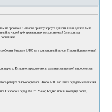
едом на прежнюю. Согласно приказу корпуса дивизия вновь должна была
анный из частей трёх гренадирных полков лыжный батальон под
 полковника.
высвободить батальон 3./185 пп в дивизионный резерв. Прежний дивизионный
ак перед д. Клушино передние окопы заполнялись пехотой и прорезались
того рапорта связь оборвалась. Около 12.00 час. были переданы сообщения
нее Гнездово и перед 185. гп. Майор Беддис, новый командир полка,