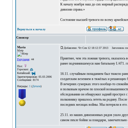
К началу ноября наш до сих мирный распорядо
дивизии справа.»
Состояние высшей тревоги по всему армейскому
Вернуться к началу
Спонсор
Maria
Добавлено: Чт Сен 12 18:12:37 2013
Заголовок со
Мэтр
Приятнее, чем эта ложная тревога, оказалось 
Репутация
: 44
ранее подчинявшемуся нам батальону I./471. гп
Пол:
Гороскоп:
Китайский:
16.11. случайным попаданием был тяжело ран
Зарегистрирован: 05.03.2006
солдатским везением в тяжёлых и решающих бо
Сообщения: 8174
В вечерних сумерках этого вообще-то спокой
Награды:
1
(
Детали
)
и полковым врачом по плоской возвышенности 
обследовании он обнаружил задний прострел с
полковнику пришлось лететь на родину. После 
последних месяцах войны. Мы потеряли в его 
25.11. из наших дивизионных рядов ушло друго
самом пекле бойни за плацдарм, замечательно