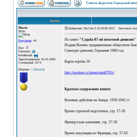
Список форумов Городской инте
Автор
Maria
Добавлено: Пн Сен 9 18:18:09 2013
Заголовок сооб
Мэтр
По книге
"Судьба 87-ой пехотной дивизии"
Репутация
: 44
Издана Военно-традиционным обществом бывш
Пол:
Самиздат дивизии, Германия 1969 год
Гороскоп:
Китайский:
Зарегистрирован: 05.03.2006
Карта-чертёж 19
Сообщения: 8174
Награды:
1
(
Детали
)
http://postimg.cc/image/gant0781r/
Краткое содержание книги:
Военные действия на Западе: 1939-1941 гг.
Время строевой подготовки, стр. 17-26
Французская кампания, стр. 27-56
Время оккупации во Франции, стр. 57-65