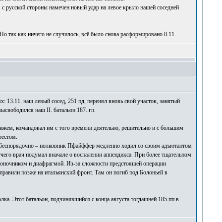
 с русской стороны намечен новый удар на левое крыло нашей соседней
Но так как ничего не случилось, всё было снова расформировано 8.11.
: 13.11. наш левый сосед, 251 пд, перенял вновь свой участок, занятый
ысвободился наш II. батальон 187. гп.
жем, командовал им с того времени деятельно, решительно и с большим
рестом.
е беспорядочно – полковник Пфайффер медленно ходил со своим адъютантом
чего врач подумал вначале о воспалении аппендикса. При более тщательном
звоночником и диафрагмой. Из-за сложности предстоящей операции
правили позже на итальянский фронт. Там он погиб под Болоньей в
лка. Этот батальон, подчинявшийся с конца августа тогдашней 185.пп в