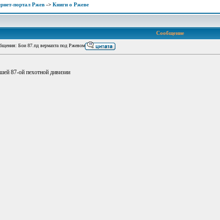
рнет-портал Ржев
->
Книги о Ржеве
Сообщение
щения: Бои 87.пд вермахта под Ржевом
ей 87-ой пехотной дивизии