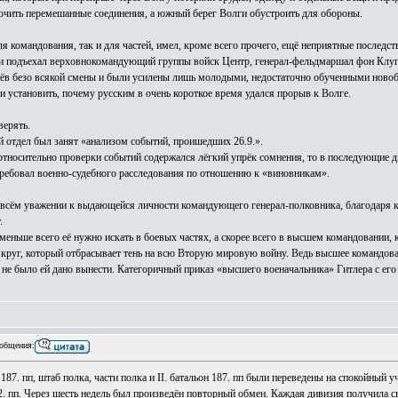
очить перемешанные соединения, а южный берег Волги обустроить для обороны.
для командования, так и для частей, имел, кроме всего прочего, ещё неприятные последст
зии подъехал верховнокомандующий группы войск Центр, генерал-фельдмаршал фон Клуге.
 безо всякой смены и были усилены лишь молодыми, недостаточно обученными новобран
и установить, почему русским в очень короткое время удался прорыв к Волге.
верять.
й отдел был занят «анализом событий, проишедших 26.9.».
относительно проверки событий содержался лёгкий упрёк сомнения, то в последующие 
требовал военно-судебного расследования по отношению к «виновникам».
всём уважении к выдающейся личности командующего генерал-полковника, благодаря кот
.
меньше всего её нужно искать в боевых частях, а скорее всего в высшем командовании, 
круг, который отбрасывает тень на всю Вторую мировую войну. Ведь высшее командова
не было ей дано вынести. Категоричный приказ «высшего военачальника» Гитлера с е
общения:
 187. пп, штаб полка, части полка и II. батальон 187. пп были переведены на спокойный
. пп. Через шесть недель был произведён повторный обмен. Каждая дивизия получила св