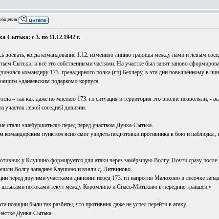
общения:
Сытька: с 3. по 11.12.1942 г.
ись воевать, когда командование 1.12. изменило линию границы между нами и левым сос
тьем Сытьки, и всё это собственными частями. На участке был занят заново сформиров
инялся командиру 173. гренадирного полка (гп) Бехлеру, в эти дни повышенному в чин
тоящим «данаевским подарком» корпуса.
гла – так как даже по мнению 173. гп ситуация и территория это вполне позволяли, - 
на участок левой соседней дивизии.
кие стали «шебуршиться» перед перед участком Дунка-Сытька.
м командирским пунктом ясно смог увидеть подготовки противника к бою и наблюдал, к
ротивник у Клушино формируется для атаки через замёрзшую Волгу. Почти сразу после э
решли Волгу западнее Клушино и взяли д. Литвиново.
ии перед другими участками дивизии: перед 173. гп напротив Малохово в лесочке запад
 штыками потоками текут между Коромлино и Спасс-Митьково в передние траншеи.»
 позиции были так разбиты, что противник даже не успел перейти в атаку.
частке Дунка-Сытька.