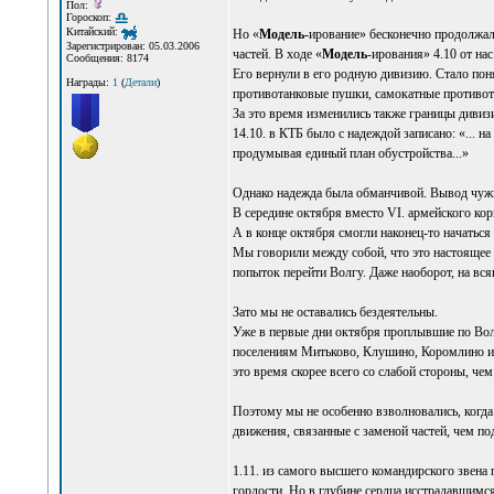
Пол:
Гороскоп:
Китайский:
Но «
Модель
-ирование» бесконечно продолжал
Зарегистрирован: 05.03.2006
частей. В ходе «
Модель
-ирования» 4.10 от на
Сообщения: 8174
Его вернули в его родную дивизию. Стало пон
Награды:
1
(
Детали
)
противотанковые пушки, самокатные противот
За это время изменились также границы дивизии
14.10. в КТБ было с надеждой записано: «...
продумывая единый план обустройства...»
Однако надежда была обманчивой. Вывод чужих
В середине октября вместо VI. армейского корп
А в конце октября смогли наконец-то начаться
Мы говорили между собой, что это настоящее с
попыток перейти Волгу. Даже наоборот, на вся
Зато мы не оставались бездеятельны.
Уже в первые дни октября проплывшие по Волг
поселениям Митьково, Клушино, Коромлино и 
это время скорее всего со слабой стороны, чем
Поэтому мы не особенно взволновались, когда
движения, связанные с заменой частей, чем под
1.11. из самого высшего командирского звена 
гордости. Но в глубине сердца исстрадавшимс