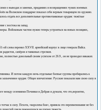
сями о выводах и заменах, приданиях и возвращениях чужих военных
х боёв на Волжском плацдарме показал себя верным товарищем по оружию.
шлось отдать все дополнительные противотанковые орудия: тяжёлые
ие с востока на запад.
е меры. Войсковым частям нужно теперь устроиться на новых позициях,
251-ой слева перенял XXVII. армейский корпус в лице генерала Вайса.
я радистов, сапёров и танковых стрелков.
тно, полностью довольный своим успехом от 26.9., он не проводил никаких
отивника. И потом каждую ночь отдельные боевые группы пробирались к
захваченное орудие. Общее впечатление: Русские показали нам свою силу в
оге между селениями Починки и Добрая и думали, что это,вероятно,
тотчас в силу. Пехота, «королева боя», приняла это переименование не без
их почестей сняли покоющуюся на плечах тяжесть.