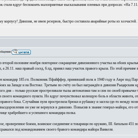
к стали вдруг беспокоить малоприятные высказывания пленных при допросах: »На 7.11.
 корпусу! Дивизия, не имея резервов, быстро составила аварийные роты из хозчастей. 
общения:
во второй половине ноября повторное сокращение дивизионного участка на обоих крыльях
, а 26.11. наш правый сосед, 6.пд, принял наш участок правого крыла. По этой причине в
ен командир 185.гп. Полковник Пфайффер, принявший полк в 1940 году в Авре под Пари
ях на Западе и на Востоке. Третьим по счёту он был награждён в дивизии Рыцарским к
ного дня – только русские простреливали тылы автоматами там и сям по своей привычк
своего командного пункта. Но вдруг почувствовал колющую боль в области живота, от
 правого бока. Случайная пуля прострелила брюки и рубашку и засела где-то между по
выздоровления он уже не вернулся в дивизию. Повысив в звание генерал-майора, его от
лице храбрейшего и успешного командира полка.
е, проверенное боями, воинское соединение и товарищи по оружию, III. батальон 451 по
 сражался под командованием своего бравого командира майора Ванкеля.