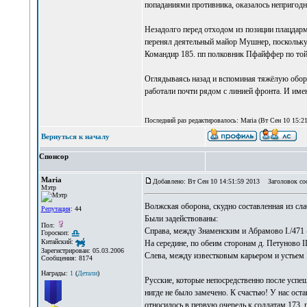
попаданиями противника, оказалось непригод
Незадолго перед отходом из позиции плацдарм
перенял деятельный майор Мушнер, поскольку о
Командир 185. пп полковник Пфайффер по той
Оглядываясь назад и вспоминая тяжёлую оборо
работали почти рядом с линией фронта. И им
Последний раз редактировалось: Maria (Вт Сен 10 15:21:
Вернуться к началу
Спонсор
Maria
Добавлено: Вт Сен 10 14:51:59 2013
Заголовок со
Мэтр
Волжская оборона, скудно составленная из сла
Репутация
: 44
Были задействованы:
Пол:
Справа, между Знаменским и Абрамово I./471 - ба
Гороскоп:
Китайский:
На середине, по обеим сторонам д. Петуново III
Зарегистрирован: 05.03.2006
Слева, между известковым карьером и устьем К
Сообщения: 8174
Награды:
1
(
Детали
)
Русские, которые непосредственно после успеш
нигде не было замечено. К счастью! У нас ос
относилось в первую очередь к солдатам 173. 