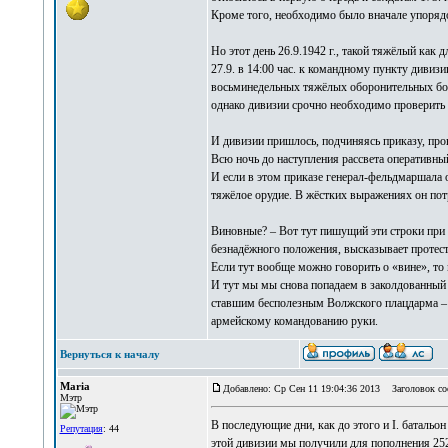
Кроме того, необходимо было вначале упоряд
Но этот день 26.9.1942 г., такой тяжёлый как 
27.9. в 14:00 час. к командному пункту диви
восьминедельных тяжёлых оборонительных боёв
однако дивизии срочно необходимо проверить 
И дивизии пришлось, подчиняясь приказу, про
Всю ночь до наступления рассвета оперативны
И если в этом приказе генерал-фельдмаршала 
тяжёлое орудие. В жёстких выражениях он по
Виновные? – Вот тут пишущий эти строки при 
безнадёжного положения, высказывает протест
Если тут вообще можно говорить о «вине», то 
И тут мы мы снова попадаем в заколдованный 
ставшим бесполезным Волжского плацдарма – 
армейскому командованию руки.
Вернуться к началу
Maria
Добавлено: Ср Сен 11 19:04:36 2013
Заголовок со
Мэтр
В последующие дни, как до этого и I. батальон
Репутация
: 44
этой дивизии мы получили для пополнения 252