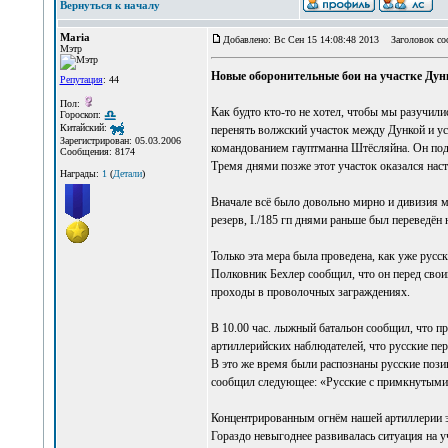
Вернуться к началу
Maria
Добавлено: Вс Сен 15 14:08:48 2013
Заголовок со
Мэтр
Новые оборонительные бои на участке Дунка-
Репутация
: 44
Пол:
Как будто кто-то не хотел, чтобы мы разучил
Гороскоп:
Китайский:
перенять волжский участок между Дункой и ус
Зарегистрирован: 05.03.2006
командованием гауптманна Штёсляйна. Он подч
Сообщения: 8174
Тремя днями позже этот участок оказался нас
Награды:
1
(
Детали
)
Вначале всё было довольно мирно и дивизия мо
резерв, I./185 гп днями раньше был переведён 
Только эта мера была проведена, как уже русс
Полковник Бехлер сообщил, что он перед свои
проходы в проволочных заграждениях.
В 10.00 час. лыжный батальон сообщил, что п
артиллерийских наблюдателей, что русские пе
В это же время были распознаны русские позиц
сообщил следующее: «Русские с примкнутыми
Концентрированным огнём нашей артиллерии эти
Гораздо невыгоднее развивалась ситуация на у