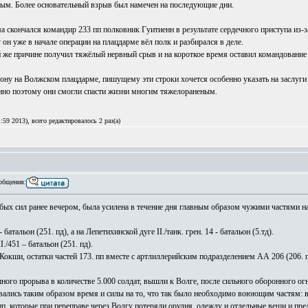
ным. Более основательный взрыв был намечен на последующие дни.
а скончался командир 233 пп полковник Гуитиенн в результате сердечного приступа из
н уже в начале операции на плацдарме вёл полк и разбирался в деле.
 же причине получил тяжёлый нервный срыв и на короткое время оставил командование
ну на Волжском плацдарме, пишущему эти строки хочется особенно указать на заслуги с
енно поэтому они смогли спасти жизни многим тяжелораненым.
59 2013), всего редактировалось 2 раз(а)
общения:
бых сил ранее вечером, была усилена в течение дня главным образом чужими частями на
тальон (251. пд), а на Лепетихинской дуге II./танк. грен. 14 - батальон (5.тд).
./451 – батальон (251. пд).
окши, остатки частей 173. пп вместе с артлиллерийским подразделением АА 206 (206. п
ного прорыва в количестве 5.000 солдат, вышли к Волге, после сильного оборонного ог
тавались таким образом время и силы на то, что так было необходимо воюющим частям: 
пп, которые при переправе через Волгу потеряли орудия, одежду и отдельные вещи и пре