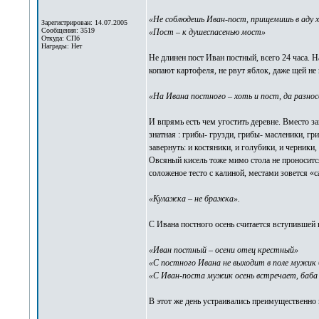
«Не соблюдешь Иван-пост, прищемишь в аду 
Зарегистрирован: 14.07.2005
Сообщения: 3519
«Пост – к душеспасенью мост»
Откуда: СПб
Награды: Нет
Не длинен пост Иван постный, всего 24 часа. На
копают картофеля, не рвут яблок, даже щей не в
«На Ивана постного – хоть и пост, да разнос
И впрямь есть чем угостить деревне. Вместо за
знатная : грибы- грузди, грибы- масленики, г
завернуть: и костяники, и голубики, и черники
Овсяный кисель тоже мимо стола не проносится
соложеное тесто с калиной, местами зовется «с
«Кулажка – не бражка».
С Ивана постного осень считается вступившей в
«Иван постный – осени отец крестный»
«С постного Ивана не выходит в поле мужик
«С Иван-поста мужик осень встречает, баба 
В этот же день устраивались преимущественно