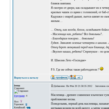
блинов винтами.
Я смотрю от двери, как складывают их в четвер
красных чашек со щами с головизной, от баб-
Кадушки с опарой дышат, льется-шипит по ско
жилым…
… Отец, как всегда, бегом, оглядывает бойко
- Масленица как, ребята? Все довольны?..
- Благодарим покорно… довольны!
Гудят. Звякают зеленые четверти о шкалик.
Отец берет ляпнувший перед ним блинище, де
- Вкуснее наших, ребята! Стряпухам – по целк
И. Шмелев Лето «Господне»
P.S. Где же сейчас такие работодатели ?
Вернуться к началу
irena
Добавлено: Пн Фев 20 21:58:35 2012
Заголовок со
Старожил
Масленица - древнее славянское языческое гу
Репутация
: 4
приближение весны.
Пол:
Понедельник, первый день масленицы, называ
Гороскоп:
Китайский:
шутками возили по всей округе, а затем усажи