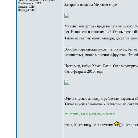
Сообщения: 3519
Завтрак в отеле на Мертвом море
Откуда: СПб
Награды: Нет
Мюсли с йогуртом - представлять не нужно. Жел
нет. Нашла его в финском Lidl. Очень вкусный 
Также на завтрак много овощей, десертов, кекс
Вообще, израильская кухня - это хумус, без к
некошерны), много молочки и фруктов. Что об
Например, кибуц Хамей Гааш. Он с аквапарком
Фото февраля 2010 года.
Очень вкусное авокадо с рубленым вареным яй
Также вкусная "замазка" - "хацалим" из баклаж
Posted after 2 hours 42 minutes 27 seconds:
irena
, Масленицу не пропустим
))) Фото в 