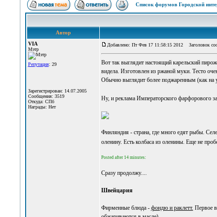
Список форумов Городской инте
Автор
VIA
Добавлено: Пт Фев 17 11:58:15 2012
Заголовок соо
Мэтр
Вот так выглядит настоящий карельский пирожо
Репутация
: 29
видела. Изготовлен из ржаной муки. Тесто очен
Обычно выглядит более поджаренным (как на 
Зарегистрирован: 14.07.2005
Сообщения: 3519
Ну, и реклама Императорского фарфорового з
Откуда: СПб
Награды: Нет
Финляндия - страна, где много едят рыбы. Сел
оленину. Есть колбаса из оленины. Еще не про
Posted after 14 minutes:
Сразу продолжу....
Швейцария
Фирменные блюда -
фондю и раклетт.
Первое в
обжариваются в масле).