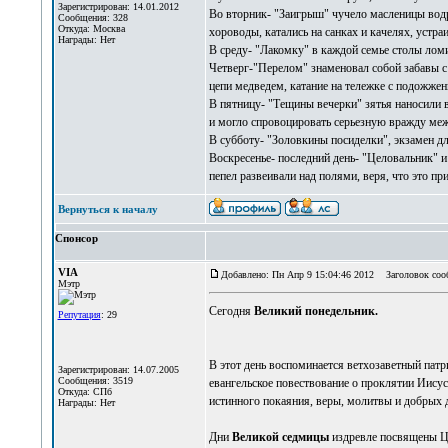
Зарегистрирован: 14.01.2012
Во вторник- "Заигрыш" чучело масленицы водру
Сообщения: 328
Откуда: Москва
хороводы, катались на санках и качелях, устра
Награды: Нет
В среду- "Лакомку" в каждой семье столы лом
Четверг-"Перелом" знаменовал собой забавы с
цепи медведем, катание на тележке с подожже
В пятницу- "Тещины вечерки" зятья наносили в
и могло спровоцировать серьезную вражду меж
В субботу- "Золовкины посиделки", экзамен д
Воскресенье- последний день- "Целовальник" 
пепел развеивали над полями, веря, что это пр
Вернуться к началу
Спонсор
VIA
Добавлено: Пн Апр 9 15:04:46 2012
Заголовок соо
Мэтр
Сегодня
Великий понедельник.
Репутация
: 29
В этот день воспоминается ветхозаветный патр
Зарегистрирован: 14.07.2005
Сообщения: 3519
евангельское повествование о проклятии Иис
Откуда: СПб
истинного покаяния, веры, молитвы и добрых 
Награды: Нет
Дни
Великой седмицы
издревле посвящены Ц