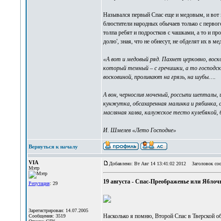
Назывался первый Спас еще и медовым, и вот п
блюстители народных обычаев только с первого
толпа ребят и подростков с чашками, а то и п
долю', зная, что не обнесут, не обделят их в 
«А вот и медовый ряд. Пахнет церковно, вос
который темный – с гречишки, а то господск
восковиной, проливают на грязь, на шубы….
А вон, чернослив моченый, россыпи шепталы, и
кунжутка, обсахаренная малинка и рябинка, 
масляная халва, калужское тесто кулебякой, 
И. Шмелев «Лето Господне»
Вернуться к началу
VIA
Добавлено: Вт Авг 14 13:41:02 2012
Заголовок соо
Мэтр
19 августа - Спас-Преображенье или Ябло
Репутация
: 29
Зарегистрирован: 14.07.2005
Насколько я помню, Второй Спас в Тверской о
Сообщения: 3519