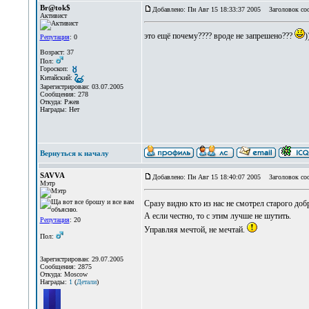
Br@tok$
Добавлено: Пн Авг 15 18:33:37 2005
Заголовок со
Активист
это ещё почему???? вроде не запрешено???
)
Репутация
: 0
Возраст: 37
Пол:
Гороскоп:
Китайский:
Зарегистрирован: 03.07.2005
Сообщения: 278
Откуда: Ржев
Награды: Нет
Вернуться к началу
SAVVA
Добавлено: Пн Авг 15 18:40:07 2005
Заголовок со
Мэтр
Сразу видно кто из нас не смотрел старого доб
А если честно, то с этим лучше не шутить.
Репутация
: 20
Управляя мечтой, не мечтай.
Пол:
Зарегистрирован: 29.07.2005
Сообщения: 2875
Откуда: Moscow
Награды:
1
(
Детали
)