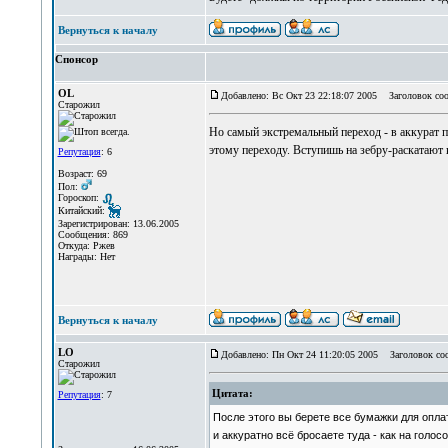
Вернуться к началу
Спонсор
OL
Добавлено: Вс Окт 23 22:18:07 2005
Заголовок соо
Старожил
Но самый экстремальный переход - в аккурат п
этому переходу. Вступишь на зебру-раскатают 
Репутация
: 6
Возраст: 69
Пол:
Гороскоп:
Китайский:
Зарегистрирован: 13.06.2005
Сообщения: 869
Откуда: Ржев
Награды: Нет
Вернуться к началу
LO
Добавлено: Пн Окт 24 11:20:05 2005
Заголовок со
Старожил
Цитата:
Репутация
: 7
После этого вы берете все бумажки для опла
и аккуратно всё бросаете туда - как на голос