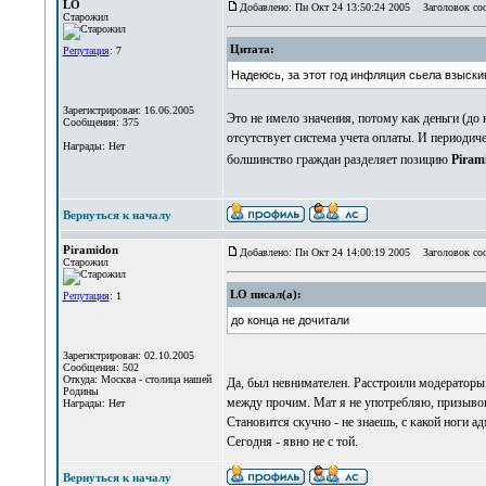
LO
Добавлено: Пн Окт 24 13:50:24 2005
Заголовок со
Старожил
Цитата:
Репутация
: 7
Надеюсь, за этот год инфляция сьела взыск
Зарегистрирован: 16.06.2005
Это не имело значения, потому как деньги (до 
Сообщения: 375
отсутствует система учета оплаты. И периодиче
Награды: Нет
болшинство граждан разделяет позицию
Piram
Вернуться к началу
Piramidon
Добавлено: Пн Окт 24 14:00:19 2005
Заголовок со
Старожил
LO писал(а):
Репутация
: 1
до конца не дочитали
Зарегистрирован: 02.10.2005
Сообщения: 502
Откуда: Москва - столица нашей
Да, был невнимателен. Расстроили модераторы.
Родины
между прочим. Мат я не употребляю, призыво
Награды: Нет
Становится скучно - не знаешь, с какой ноги ад
Сегодня - явно не с той.
Вернуться к началу