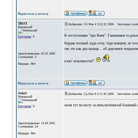
Вернуться к началу
TROT
Добавлено: Сб Фев 4 3:52:32 2006
Заголовок сооб
Новенький
К отступлению "про Киев"..Гаишников то разог
Репутация
: 0
бордак полный..куда хочу, туда поверну, не х
так это как два пальца ....об дорожное покрыт
Зарегистрирован: 03.02.2006
Сообщения: 3
класс вежливости!!
Награды: Нет
Вернуться к началу
John1
Добавлено: Ср Ноя 8 3:11:45 2006
Заголовок сооб
Новенький
меня тут на посту за невключённгый ближний с
Репутация
: 0
Зарегистрирован: 14.06.2005
Сообщения: 24
Награды: Нет