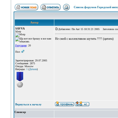
Список форумов Городской инте
Автор
SAVVA
Добавлено: Пн Авг 15 18:31:21 2005
Заголовок со
Мэтр
Не смей с коллективом шутить !!!!! (цитата)
Репутация
: 20
Пол:
Зарегистрирован: 29.07.2005
Сообщения: 2875
Откуда: Moscow
Награды:
1
(
Детали
)
Вернуться к началу
Спонсор