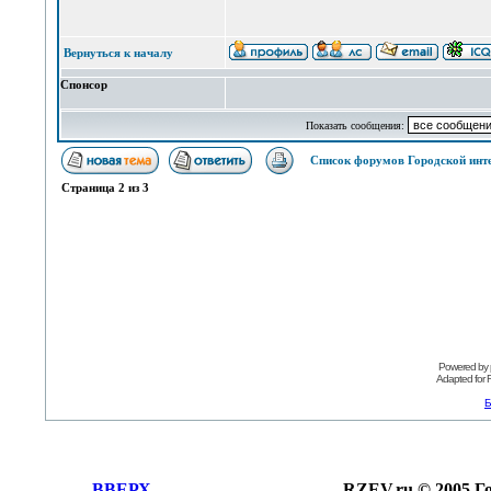
Вернуться к началу
Спонсор
Показать сообщения:
Список форумов Городской инт
Страница
2
из
3
Powered by
Adapted for
Б
ВВЕРХ
RZEV.ru © 2005 Г