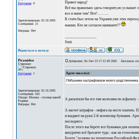
Привет народ!
Репутация
: 0
Всё вы правильно здесь говорите,но услышат ли
воз и ныне там! Вот!............
К стати был летом на Украине,там этих переход
Зарегистрирован: 02.10.2005
Сообщения: 21
машин. Кто не согласен напишите!?
Награды: Нет
_________________
Smit.
Вернуться к началу
Piramidon
Добавлено: Вс Окт 23 17:12:49 2005
Заголовок сооб
Старожил
Agent писал(а):
Репутация
: 1
ГАИшники оштрафовали моего родственника за
Зарегистрирован: 02.10.2005
Сообщения: 502
Откуда: Москва - столица нашей
А раскатали бы его там колесами по асфальту -
Родины
Награды: Нет
А насчет штрафов - нефига на месте платить.
и выдают на руки 2-й экземпляр бумажек. Арес
последнего.
После этого вы берете все бумажки для оплаты
аккуратно всё бросаете туда - как на голосован
Будете "должны по территории Российской Феде