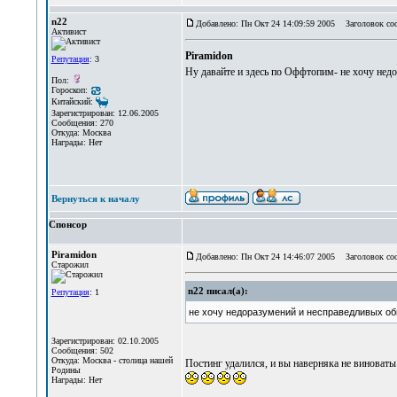
n22
Добавлено: Пн Окт 24 14:09:59 2005
Заголовок со
Активист
Piramidon
Репутация
: 3
Ну давайте и здесь по Оффтопим- не хочу недо
Пол:
Гороскоп:
Китайский:
Зарегистрирован: 12.06.2005
Сообщения: 270
Откуда: Москва
Награды: Нет
Вернуться к началу
Спонсор
Piramidon
Добавлено: Пн Окт 24 14:46:07 2005
Заголовок со
Старожил
n22 писал(а):
Репутация
: 1
не хочу недоразумений и несправедливых обв
Зарегистрирован: 02.10.2005
Сообщения: 502
Откуда: Москва - столица нашей
Постинг удалился, и вы наверняка не виноват
Родины
Награды: Нет