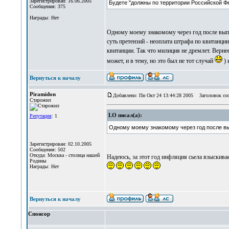
Зарегистрирован: 16.06.2005
Будете "должны по территории Российской Фе
Сообщения: 375
Награды: Нет
Одному моему знакомому через год после выпи
суть претензий - неоплата штрафа по квитанци
квитанции. Так что милиция не дремлет. Верне
может, и в тему, но это был не тот случай
) 
Вернуться к началу
Piramidon
Добавлено: Пн Окт 24 13:44:28 2005
Заголовок со
Старожил
LO писал(а):
Репутация
: 1
Одному моему знакомому через год после вы
Зарегистрирован: 02.10.2005
Сообщения: 502
Откуда: Москва - столица нашей
Надеюсь, за этот год инфляция сьела взыскив
Родины
Награды: Нет
Вернуться к началу
Спонсор