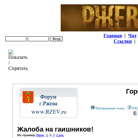
Главная
|
Чат
Ссылки
|
Гор
Наблюдаемые темы
FA
Жалоба на гаишников!
На страницу
Пред.
1
,
2
,
3
След.