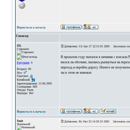
Вернуться к началу
Спонсор
OL
Добавлено: Сб Авг 27 22:51:01 2005
Заголовок со
Старожил
В прошлом году пытался я начиная с вокзала Р
мялся на обочине, пытаясь рыпнуться на перехо
Репутация
: 6
переход и перейти дорогу. Ничего не получилос
Возраст: 69
ты в этом не виноват.
Пол:
Гороскоп:
Китайский:
Зарегистрирован: 13.06.2005
Сообщения: 869
Откуда: Ржев
Награды: Нет
Вернуться к началу
Smit
Добавлено: Вс Окт 23 14:59:10 2005
Заголовок соо
Новенький