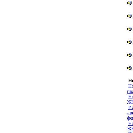
Но
Но
пр
Но
ЖК
Ис
- 
фе
Но
ЖК