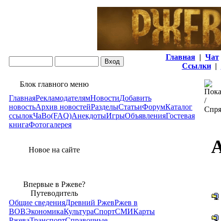
Главная
|
Чат
Ссылки
|
Блок главного меню
Главная
Рекламодателям
Новости
Добавить
новость
Архив новостей
Разделы
Статьи
Форум
Каталог
ссылок
ЧаВо(FAQ)
Анекдоты
Игры
Объявления
Гостевая
книга
Фотогалерея
А
Новое на сайте
Впервые в Ржеве?
Путеводитель
Общие сведения
Древний Ржев
Ржев в
ВОВ
Экономика
Культура
Спорт
СМИ
Карты
Ржева
Транспорт
Справочные