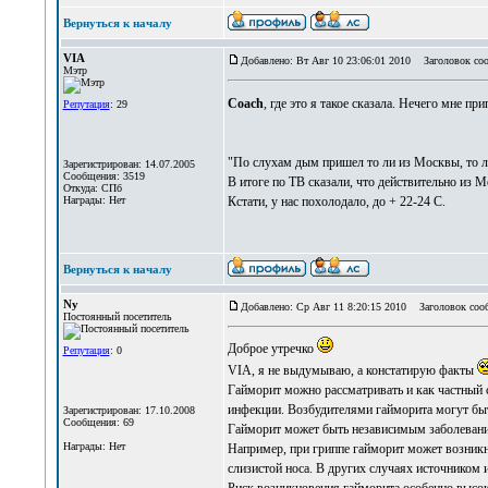
Вернуться к началу
VIA
Добавлено: Вт Авг 10 23:06:01 2010
Заголовок соо
Мэтр
Coach
, где это я такое сказала. Нечего мне 
Репутация
: 29
"По слухам дым пришел то ли из Москвы, то л
Зарегистрирован: 14.07.2005
Сообщения: 3519
В итоге по ТВ сказали, что действительно из 
Откуда: СПб
Награды: Нет
Кстати, у нас похолодало, до + 22-24 С.
Вернуться к началу
Ny
Добавлено: Ср Авг 11 8:20:15 2010
Заголовок соо
Постоянный посетитель
Доброе утречко
Репутация
: 0
VIA, я не выдумываю, а констатирую факты
Гайморит можно рассматривать и как частный с
инфекции. Возбудителями гайморита могут быт
Зарегистрирован: 17.10.2008
Сообщения: 69
Гайморит может быть независимым заболевание
Награды: Нет
Например, при гриппе гайморит может возникн
слизистой носа. В других случаях источником 