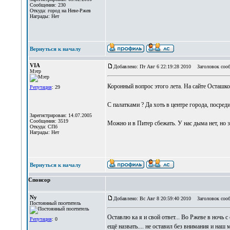
Сообщения: 230
Откуда: город на Неве-Ржев
Награды: Нет
Вернуться к началу
VIA
Добавлено: Пт Авг 6 22:19:28 2010
Заголовок сооб
Мэтр
Коронный вопрос этого лета. На сайте Осташк
Репутация
: 29
С палатками ? Да хоть в центре города, посред
Зарегистрирован: 14.07.2005
Сообщения: 3519
Можно и в Питер сбежать. У нас дыма нет, но 
Откуда: СПб
Награды: Нет
Вернуться к началу
Спонсор
Ny
Добавлено: Вс Авг 8 20:59:40 2010
Заголовок сооб
Постоянный посетитель
Оставлю ка я и свой ответ... Во Ржеве в ночь с 
Репутация
: 0
ещё назвать.... не оставил без внимания и наш