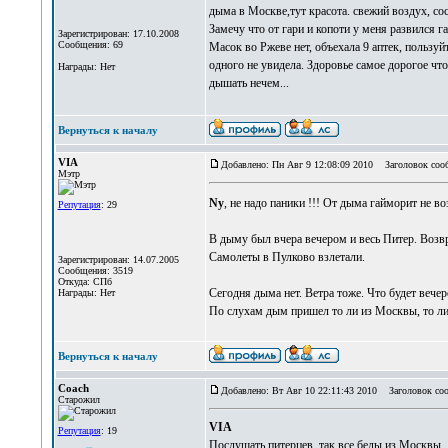
дыма в Москве,тут красота. свежий воздух, сос
Замечу что от гари и копоти у меня развилс
Зарегистрирован: 17.10.2008
Сообщения: 69
Масок во Ржеве нет, объехала 9 аптек, пользуй
одного не увидела. Здоровье самое дорогое что у
Награды: Нет
дышать нечем...
Вернуться к началу
VIA
Добавлено: Пн Авг 9 12:08:09 2010
Заголовок соо
Мэтр
Ny
, не надо паники !!! От дыма гайморит не в
Репутация
: 29
В дыму был вчера вечером и весь Питер. Возв
Самолеты в Пулково взлетали.
Зарегистрирован: 14.07.2005
Сообщения: 3519
Откуда: СПб
Сегодня дыма нет. Ветра тоже. Что будет вечер
Награды: Нет
По слухам дым пришел то ли из Москвы, то ли
Вернуться к началу
Coach
Добавлено: Вт Авг 10 22:11:43 2010
Заголовок соо
Старожил
VIA
Репутация
: 19
Послушать питерцев, так все беды из Москвы.