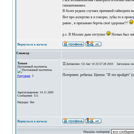
Риск возникновения гайморита особенно высок 
гиповитаминоз.
В более редких случаях причиной гайморита м
Вот про аллергию я и говорю, зубы то я провер
равно , я призываю беречь своё здоровье!!!
p.s. В Москве дым отступил
Ночью был ливе
Вернуться к началу
Спонсор
Taman
Добавлено: Сб Авг 14 23:57:28 2010
Заголовок со
Постоянный посетитель
Потерпите. ребятки. Цитата: "И это пройдёт" (
Репутация
: 3
Зарегистрирован: 14.11.2005
Сообщения: 111
Награды: Нет
Вернуться к началу
Показать сообщения: