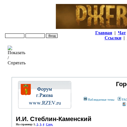
Главная
|
Чат
Ссылки
|
Гор
Наблюдаемые темы
FA
И.И. Стеблин-Каменский
На страницу
1
,
2
,
3
,
4
След.