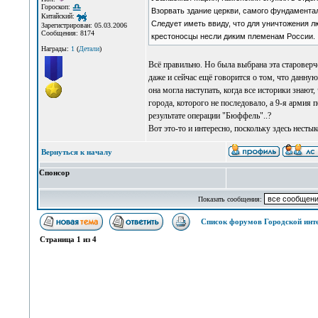
Гороскоп:
Взорвать здание церкви, самого фундаментал
Китайский:
Следует иметь ввиду, что для уничтожения л
Зарегистрирован: 05.03.2006
Сообщения: 8174
крестоносцы несли диким племенам России.
Награды:
1
(
Детали
)
Всё правильно. Но была выбрана эта староверче
даже и сейчас ещё говорится о том, что данную
она могла наступать, когда все историки знают
города, которого не последовало, а 9-я армия
результате операции "Бюффель"..?
Вот это-то и интересно, поскольку здесь нестык
Вернуться к началу
Спонсор
Показать сообщения:
Список форумов Городской инт
Страница
1
из
4