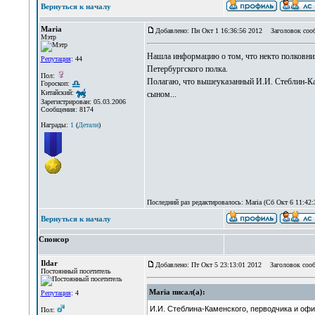
Вернуться к началу
Maria
Добавлено: Пн Окт 1 16:36:56 2012
Заголовок соо
Мэтр
Нашла информацию о том, что некто полковник 
Репутация
: 44
Петербургского полка.
Пол:
Полагаю, что вышеуказанный И.И. Стеблин-Ка
Гороскоп:
Китайский:
сыном...
Зарегистрирован: 05.03.2006
Сообщения: 8174
Награды:
1
(
Детали
)
Последний раз редактировалось: Maria (Сб Окт 6 11:42:3
Вернуться к началу
Спонсор
Ildar
Добавлено: Пт Окт 5 23:13:01 2012
Заголовок сооб
Постоянный посетитель
Maria писал(а):
Репутация
: 4
И.И. Стеблина-Каменского, перводчика и офи
Пол: