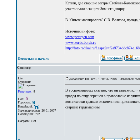
Кстати, две старшие сестры Стеблин-Каменског
участвовали в защите Зимнего дворца.
В "Опыте мартиролога" С.В. Волкова, правда,
Источники и фото:
www.petergen.com
www.kortic.borda.ru
http://foto.radikal.ru/f.aspx?i=f2a9734ddc874e1
Вернуться к началу
Спонсор
Lis
Добавлено: Пн Окт 6 16:04:37 2008
Заголовок соо
Старожил
В воспоминаниях сказано, что он евангелист -
Репутация
: 8
прадед по отцу перешел в православие из униат
Пол:
воспитаники сдавали экзамен и им присваивал
Гороскоп:
Китайский:
старшие гардемарины
Зарегистрирован: 26.01.2007
Сообщения: 702
Награды: Нет