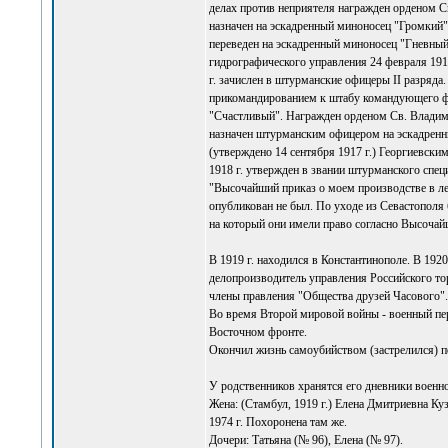
делах против неприятеля награжден орденом Св.
назначен на эскадренный миноносец "Громкий".
переведен на эскадренный миноносец "Гневный
гидрографического управления 24 февраля 191
г. зачислен в штурманские офицеры II разряда
прикомандированием к штабу командующего фло
"Счастливый". Награжден орденом Св. Владимира
назначен штурманским офицером на эскадренн
(утверждено 14 сентября 1917 г.) Георгиевски
1918 г. утвержден в звании штурманского спец
"Высочайший приказ о моем производстве в ле
опубликован не был. По уходе из Севастополя 
на который они имели право согласно Высочай
В 1919 г. находился в Константинополе. В 1920
делопроизводитель управления Российского тор
члены правления "Общества друзей Часового". 
Во время Второй мировой войны - военный пере
Восточном фронте.
Окончил жизнь самоубийством (застрелился) по
У родственников хранятся его дневники военн
Жена: (Стамбул, 1919 г.) Елена Дмитриевна Ку
1974 г. Похоронена там же.
Дочери: Татьяна (№ 96), Елена (№ 97).