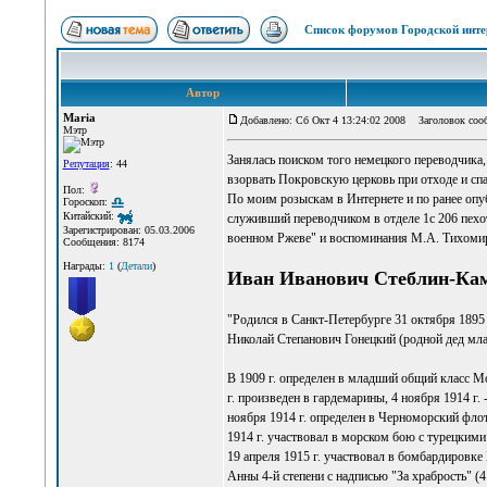
Список форумов Городской инте
Автор
Maria
Добавлено: Сб Окт 4 13:24:02 2008
Заголовок сооб
Мэтр
Занялась поиском того немецкого переводчика,
Репутация
: 44
взорвать Покровскую церковь при отходе и сп
Пол:
По моим розыскам в Интернете и по ранее оп
Гороскоп:
Китайский:
служивший переводчиком в отделе 1с 206 пехот
Зарегистрирован: 05.03.2006
военном Ржеве" и воспоминания М.А. Тихомиро
Сообщения: 8174
Награды:
1
(
Детали
)
Иван Иванович Стеблин-Каме
"Родился в Санкт-Петербурге 31 октября 1895
Николай Степанович Гонецкий (родной дед мла
В 1909 г. определен в младший общий класс Мо
г. произведен в гардемарины, 4 ноября 1914 г.
ноября 1914 г. определен в Черноморский флот
1914 г. участвовал в морском бою с турецкими 
19 апреля 1915 г. участвовал в бомбардировке 
Анны 4-й степени с надписью "За храбрость" (4