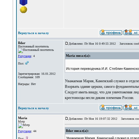
Вернуться к началу
Ildar
Добавлено: Пт Ноя 16 0:49:55 2012
Заголовок соо
Постоянный посетитель
Maria писал(а):
Репутация
: 4
Пол:
История переводчика И.И. Стеблин-Каменско
Зарегистрирован: 16.01.2012
Сообщения: 109
Уважаемая Мария, Каменский служил в отделе 1
Награды: Нет
Взорвать здание церкви, самого фундаментальн
Следует иметь ввиду, что для уничтожения лю
крестоносцы несли диким племенам России.
Вернуться к началу
Maria
Добавлено: Пт Ноя 16 19:07:32 2012
Заголовок со
Мэтр
Ildar писал(а):
Репутация
: 44
Уважаемая Мария, Каменский служил в отделе 
Пол: