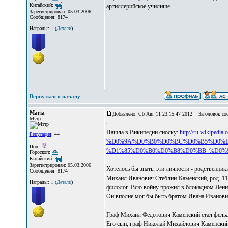
Китайский:
артиллерийское училище.
Зарегистрирован: 05.03.2006
Сообщения: 8174
Награды:
1
(
Детали
)
Вернуться к началу
Maria
Добавлено: Сб Авг 11 23:15:47 2012
Заголовок со
Мэтр
Нашла в Википедии сноску:
http://ru.wiki
Репутация
: 44
%D0%9A%D0%B0%D0%BC%D0%B5%D0%B
Пол:
%D1%85%D0%B0%D0%B8%D0%BB_%D0%
Гороскоп:
Китайский:
Зарегистрирован: 05.03.2006
Хотелось бы знать, эти личности - родственник
Сообщения: 8174
Михаил Иванович Стеблин-Каменский, род. 11.
Награды:
1
(
Детали
)
филолог. Всю войну прожил в блокадном Лени
Он вполне мог бы быть братом Ивана Иванови
Граф Михаил Федотович Каменский стал фельд
Его сын, граф Николай Михайлович Каменский