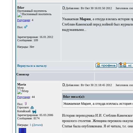
Ildar
Добавлено: Вт Окт 30 16:01:50 2012
Заголовок соо
Постоянный посетитель
Уважаемая
Мария
, а откуда взялась история 
Репутация
: 4
Стеблин-Каменский перед войной был журнали
Пол:
выдуманными...
Зарегистрирован: 16.01.2012
Сообщения: 109
Награды: Нет
Вернуться к началу
Спонсор
Maria
Добавлено: Вт Окт 30 21:18:45 2012
Заголовок соо
Мэтр
Ildar писал(а):
Репутация
: 44
Уважаемая Мария, а откуда взялась история 
Пол:
Гороскоп:
Китайский:
История переводчика И.И. Стеблин-Каменского
Зарегистрирован: 05.03.2006
Сообщения: 8174
прошлого столетия. Женщина пережила оккупац
Награды:
1
(
Детали
)
Статья была опубликована. Я её читала, т.е. о