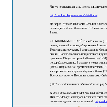
Что-то подсказывает мне, что это одна и та же 
http://kaminec.livejournal.com/56690.html
Да, верно. Михаил Иванович Стеблин-Каменски
переводчика Ивана Ивановича Стеблин-Каменс
Ржева.
СТЕБЛИН-КАМЕНСКИЙ Иван Иванович (31 октяб
флота, военный историк, общественный деятел
Георгиевским оружием. В эмиграции во Франци
знаний, Военно-морского исторического кружк
правления Общества друзей «Часового» (1934)
по кораблевождению. Выступал с лекциями и д
(1935), Национальной организации витязей (Н
член редколлегии журнала «Армия и Флот» (19
Восточном фронте. Покончил жизнь самоубийс
(http://www.dommuseum.ru/slovarx/person.php?
А вот и доказательство того, что наш сайт инте
Ник "Meldekopf" скопировал с нашего сайта да
положено, сделал сноску на наш сайт.
http://re