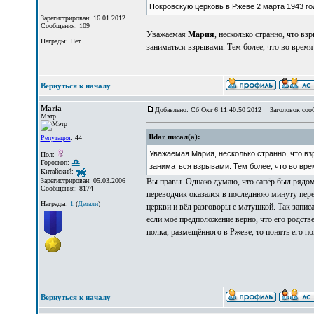
Покровскую церковь в Ржеве 2 марта 1943 год
Зарегистрирован: 16.01.2012
Сообщения: 109
Уважаемая
Мария
, несколько странно, что в
Награды: Нет
заниматься взрывами. Тем более, что во время
Вернуться к началу
Maria
Добавлено: Сб Окт 6 11:40:50 2012
Заголовок соо
Мэтр
Ildar писал(а):
Репутация
: 44
Уважаемая Мария, несколько странно, что вз
Пол:
Гороскоп:
заниматься взрывами. Тем более, что во вре
Китайский:
Вы правы. Однако думаю, что сапёр был рядом 
Зарегистрирован: 05.03.2006
Сообщения: 8174
переводчик оказался в последнюю минуту перед
Награды:
1
(
Детали
)
церкви и вёл разговоры с матушкой. Так запи
если моё предположение верно, что его родств
полка, размещённого в Ржеве, то понять его п
Вернуться к началу