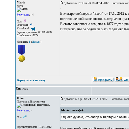
Maria
Добавлено: Вт Окт 23 18:41:54 2012
Заголовок соо
Мэтр
В электронной версии "Были" от 17.10.2012 г. 
Репутация
: 44
подготовленной на основании материалов краев
Пол:
В статье говорится о том, что в 1877 году в 
Гороскоп:
Китайский:
Интересно, что за родители были у данного Кам
Зарегистрирован: 05.03.2006
Сообщения: 8174
Награды:
1
(
Детали
)
Вернуться к началу
Спонсор
Ildar
Добавлено: Ср Окт 24 0:15:34 2012
Заголовок соо
Постоянный посетитель
Maria писал(а):
Репутация
: 4
Однако думаю, что сапёр был рядом с Каменск
Пол:
Зарегистрирован: 16.01.2012
Немного наоборот, это Каменский возможно мо