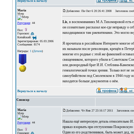
Вернуться к началу
Maria
Добавлено: Пн Окт 6 20:26:41 2008
Заголовок сооб
Мэтр
Lis
, в воспоминаниях М.А.Тихомировой есть е
Репутация
: 44
он сознательно рассказал кое-где неправду о с
Пол:
находящимися там ржевитянами. Это могло вед
Гороскоп:
Китайский:
Зарегистрирован: 05.03.2006
Я прочитала в российском Интернете многое об 
Сообщения: 8174
их называли после революции, крещён в Петерб
Награды:
1
(
Детали
)
многие его родные с этой же фамилией остава
священником, которого убили в Советском Союз
или двоюродный брат И.И. Стеблина-Каменского
генеалогической точки зрения. Только вот не 
самоубийством под Смоленском в 1944 году ил
находится больше документов о нём.
Вернуться к началу
Спонсор
Maria
Добавлено: Чт Янв 27 23:16:17 2011
Заголовок со
Мэтр
Нашла ещё интересную деталь относительно И.
Репутация
: 44
приказ взорвать при отступлении Покровскую ц
Пол:
Один из его родственников, быть может дед, 
Гороскоп: