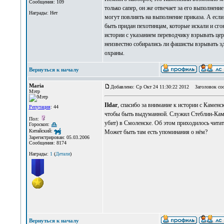
Сообщения: 109
только сапер, он же отвечает за его выполнени
Награды: Нет
могут повлиять на выполнение приказа. А если 
быть придан пехотинцам, которые искали и сго
истории с указанием переводчику взрывать цер
неизвестно собирались ли фашисты взрывать з
охраны.
Вернуться к началу
Maria
Добавлено: Ср Окт 24 11:30:22 2012
Заголовок со
Мэтр
Ildar
, спасибо за внимание к истории с Каменс
Репутация
: 44
чтобы быть выдуманной. Служил Стеблин-Камен
Пол:
убит) в Смоленске. Об этом приходилось читат
Гороскоп:
Китайский:
Может быть там есть упоминания о нём?
Зарегистрирован: 05.03.2006
Сообщения: 8174
Награды:
1
(
Детали
)
Вернуться к началу