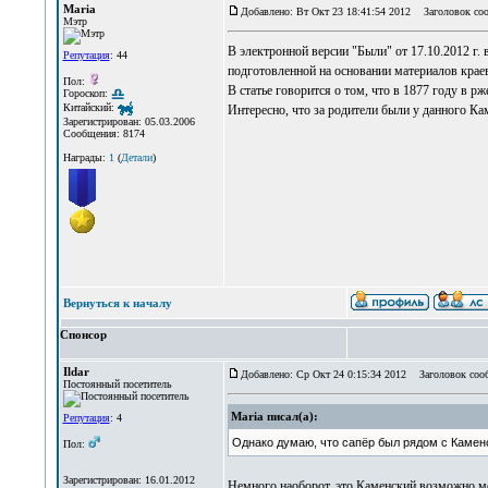
Maria
Добавлено: Вт Окт 23 18:41:54 2012
Заголовок соо
Мэтр
В электронной версии "Были" от 17.10.2012 г. 
Репутация
: 44
подготовленной на основании материалов краев
Пол:
В статье говорится о том, что в 1877 году в 
Гороскоп:
Китайский:
Интересно, что за родители были у данного Кам
Зарегистрирован: 05.03.2006
Сообщения: 8174
Награды:
1
(
Детали
)
Вернуться к началу
Спонсор
Ildar
Добавлено: Ср Окт 24 0:15:34 2012
Заголовок соо
Постоянный посетитель
Maria писал(а):
Репутация
: 4
Однако думаю, что сапёр был рядом с Каменск
Пол:
Зарегистрирован: 16.01.2012
Немного наоборот, это Каменский возможно мо