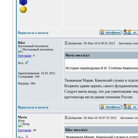
Вернуться к началу
Ildar
Добавлено: Пт Ноя 16 0:49:55 2012
Заголовок соо
Постоянный посетитель
Maria писал(а):
Репутация
: 4
Пол:
История переводчика И.И. Стеблин-Каменско
Зарегистрирован: 16.01.2012
Сообщения: 109
Уважаемая Мария, Каменский служил в отделе 1
Награды: Нет
Взорвать здание церкви, самого фундаментальн
Следует иметь ввиду, что для уничтожения лю
крестоносцы несли диким племенам России.
Вернуться к началу
Maria
Добавлено: Пт Ноя 16 19:07:32 2012
Заголовок со
Мэтр
Ildar писал(а):
Репутация
: 44
Уважаемая Мария, Каменский служил в отделе 
Пол: