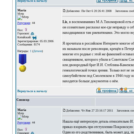
Вернуться к началу
Maria
Добавлено: Пн Окт 6 20:26:41 2008
Заголовок сооб
Мэтр
Lis
, в воспоминаниях М.А.Тихомировой есть е
Репутация
: 44
он сознательно рассказал кое-где неправду о с
Пол:
находящимися там ржевитянами. Это могло вед
Гороскоп:
Китайский:
Зарегистрирован: 05.03.2006
Я прочитала в российском Интернете многое об 
Сообщения: 8174
их называли после революции, крещён в Петерб
Награды:
1
(
Детали
)
многие его родные с этой же фамилией остава
священником, которого убили в Советском Союз
или двоюродный брат И.И. Стеблина-Каменского
генеалогической точки зрения. Только вот не 
самоубийством под Смоленском в 1944 году ил
находится больше документов о нём.
Вернуться к началу
Спонсор
Maria
Добавлено: Чт Янв 27 23:16:17 2011
Заголовок со
Мэтр
Нашла ещё интересную деталь относительно И.
Репутация
: 44
приказ взорвать при отступлении Покровскую ц
Пол:
Один из его родственников, быть может дед, 
Гороскоп: