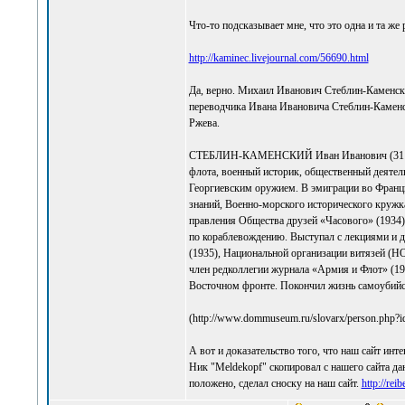
Что-то подсказывает мне, что это одна и та же 
http://kaminec.livejournal.com/56690.html
Да, верно. Михаил Иванович Стеблин-Каменски
переводчика Ивана Ивановича Стеблин-Каменс
Ржева.
СТЕБЛИН-КАМЕНСКИЙ Иван Иванович (31 октяб
флота, военный историк, общественный деятел
Георгиевским оружием. В эмиграции во Франци
знаний, Военно-морского исторического кружк
правления Общества друзей «Часового» (1934)
по кораблевождению. Выступал с лекциями и д
(1935), Национальной организации витязей (Н
член редколлегии журнала «Армия и Флот» (19
Восточном фронте. Покончил жизнь самоубийс
(http://www.dommuseum.ru/slovarx/person.php?
А вот и доказательство того, что наш сайт инте
Ник "Meldekopf" скопировал с нашего сайта да
положено, сделал сноску на наш сайт.
http://re