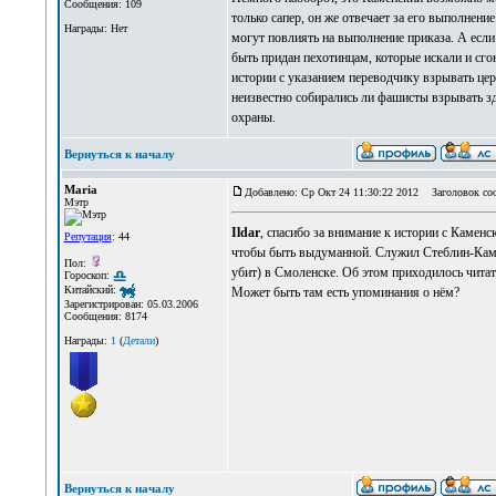
Сообщения: 109
только сапер, он же отвечает за его выполнени
Награды: Нет
могут повлиять на выполнение приказа. А если 
быть придан пехотинцам, которые искали и сго
истории с указанием переводчику взрывать цер
неизвестно собирались ли фашисты взрывать з
охраны.
Вернуться к началу
Maria
Добавлено: Ср Окт 24 11:30:22 2012
Заголовок со
Мэтр
Ildar
, спасибо за внимание к истории с Каменс
Репутация
: 44
чтобы быть выдуманной. Служил Стеблин-Камен
Пол:
убит) в Смоленске. Об этом приходилось читат
Гороскоп:
Китайский:
Может быть там есть упоминания о нём?
Зарегистрирован: 05.03.2006
Сообщения: 8174
Награды:
1
(
Детали
)
Вернуться к началу