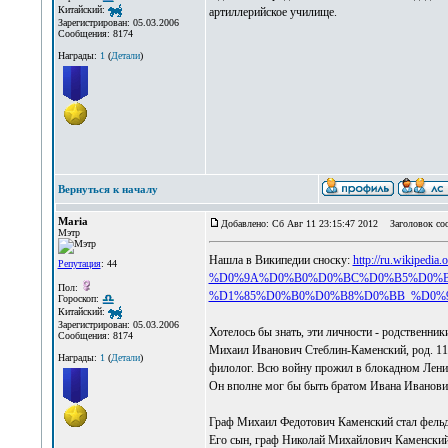
Китайский:
артиллерийское училище.
Зарегистрирован: 05.03.2006
Сообщения: 8174
Награды:
1
(
Детали
)
Вернуться к началу
Maria
Добавлено: Сб Авг 11 23:15:47 2012
Заголовок со
Мэтр
Нашла в Википедии сноску:
http://ru.wiki
Репутация
: 44
%D0%9A%D0%B0%D0%BC%D0%B5%D0%B
Пол:
%D1%85%D0%B0%D0%B8%D0%BB_%D0%
Гороскоп:
Китайский:
Зарегистрирован: 05.03.2006
Хотелось бы знать, эти личности - родственник
Сообщения: 8174
Михаил Иванович Стеблин-Каменский, род. 11.
Награды:
1
(
Детали
)
филолог. Всю войну прожил в блокадном Лени
Он вполне мог бы быть братом Ивана Иванови
Граф Михаил Федотович Каменский стал фельд
Его сын, граф Николай Михайлович Каменский