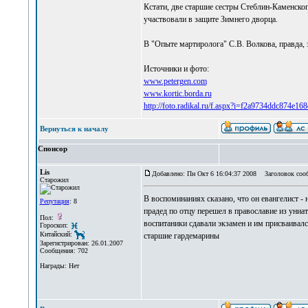
Кстати, две старшие сестры Стеблин-Каменског
участвовали в защите Зимнего дворца.
В "Опыте мартиролога" С.В. Волкова, правда,
Источники и фото:
www.petergen.com
www.kortic.borda.ru
http://foto.radikal.ru/f.aspx?i=f2a9734ddc874e1
Вернуться к началу
Спонсор
Lis
Добавлено: Пн Окт 6 16:04:37 2008
Заголовок соо
Старожил
В воспоминаниях сказано, что он евангелист -
Репутация
: 8
прадед по отцу перешел в православие из униат
Пол:
воспитаники сдавали экзамен и им присваивал
Гороскоп:
Китайский:
старшие гардемарины
Зарегистрирован: 26.01.2007
Сообщения: 702
Награды: Нет