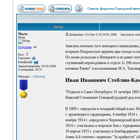
Список форумов Городской инте
Автор
Maria
Добавлено: Сб Окт 4 13:24:02 2008
Заголовок сооб
Мэтр
Занялась поиском того немецкого переводчика,
Репутация
: 44
взорвать Покровскую церковь при отходе и сп
Пол:
По моим розыскам в Интернете и по ранее оп
Гороскоп:
Китайский:
служивший переводчиком в отделе 1с 206 пехот
Зарегистрирован: 05.03.2006
военном Ржеве" и воспоминания М.А. Тихомиро
Сообщения: 8174
Награды:
1
(
Детали
)
Иван Иванович Стеблин-Каме
"Родился в Санкт-Петербурге 31 октября 1895
Николай Степанович Гонецкий (родной дед мла
В 1909 г. определен в младший общий класс Мо
г. произведен в гардемарины, 4 ноября 1914 г.
ноября 1914 г. определен в Черноморский флот
1914 г. участвовал в морском бою с турецкими 
19 апреля 1915 г. участвовал в бомбардировке 
Анны 4-й степени с надписью "За храбрость" (4