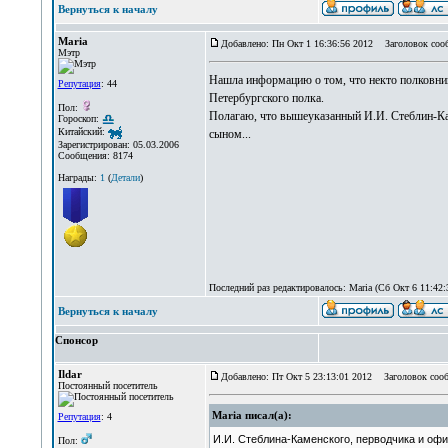
Вернуться к началу
Maria
Добавлено: Пн Окт 1 16:36:56 2012
Заголовок соо
Мэтр
Нашла информацию о том, что некто полковник 
Репутация
: 44
Петербургского полка.
Пол:
Полагаю, что вышеуказанный И.И. Стеблин-Ка
Гороскоп:
Китайский:
сыном...
Зарегистрирован: 05.03.2006
Сообщения: 8174
Награды:
1
(
Детали
)
Последний раз редактировалось: Maria (Сб Окт 6 11:42:3
Вернуться к началу
Спонсор
Ildar
Добавлено: Пт Окт 5 23:13:01 2012
Заголовок сооб
Постоянный посетитель
Maria писал(а):
Репутация
: 4
И.И. Стеблина-Каменского, перводчика и офи
Пол: