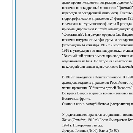
делах против неприятеля награжден орденом Св.
назначен на эскадренный миноносец "Громкий".
переведен на эскадренный миноносец "Гневный
гидрографического управления 24 февраля 191
г. зачислен в штурманские офицеры II разряда
прикомандированием к штабу командующего фло
"Счастливый". Награжден орденом Св. Владимира
назначен штурманским офицером на эскадренн
(утверждено 14 сентября 1917 г.) Георгиевски
1918 г. утвержден в звании штурманского спец
"Высочайший приказ о моем производстве в ле
опубликован не был. По уходе из Севастополя 
на который они имели право согласно Высочай
В 1919 г. находился в Константинополе. В 1920
делопроизводитель управления Российского тор
члены правления "Общества друзей Часового". 
Во время Второй мировой войны - военный пере
Восточном фронте.
Окончил жизнь самоубийством (застрелился) по
У родственников хранятся его дневники военн
Жена: (Стамбул, 1919 г.) Елена Дмитриевна Ку
1974 г. Похоронена там же.
Дочери: Татьяна (№ 96), Елена (№ 97).