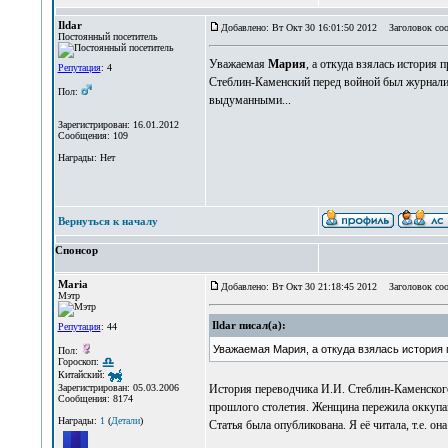
Ildar
Добавлено: Вт Окт 30 16:01:50 2012
Заголовок соо
Постоянный посетитель
Уважаемая
Мария
, а откуда взялась история 
Репутация
: 4
Стеблин-Каменский перед войной был журнали
Пол:
выдуманными...
Зарегистрирован: 16.01.2012
Сообщения: 109
Награды: Нет
Вернуться к началу
Спонсор
Maria
Добавлено: Вт Окт 30 21:18:45 2012
Заголовок соо
Мэтр
Ildar писал(а):
Репутация
: 44
Уважаемая Мария, а откуда взялась история 
Пол:
Гороскоп:
Китайский:
История переводчика И.И. Стеблин-Каменского
Зарегистрирован: 05.03.2006
Сообщения: 8174
прошлого столетия. Женщина пережила оккупац
Награды:
1
(
Детали
)
Статья была опубликована. Я её читала, т.е. о