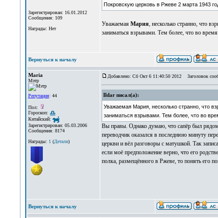
Покровскую церковь в Ржеве 2 марта 1943 год
Зарегистрирован: 16.01.2012
Сообщения: 109
Уважаемая
Мария
, несколько странно, что в
Награды: Нет
заниматься взрывами. Тем более, что во время
Вернуться к началу
Maria
Добавлено: Сб Окт 6 11:40:50 2012
Заголовок соо
Мэтр
Ildar писал(а):
Репутация
: 44
Уважаемая Мария, несколько странно, что вз
Пол:
Гороскоп:
заниматься взрывами. Тем более, что во вре
Китайский:
Вы правы. Однако думаю, что сапёр был рядом 
Зарегистрирован: 05.03.2006
Сообщения: 8174
переводчик оказался в последнюю минуту перед
Награды:
1
(
Детали
)
церкви и вёл разговоры с матушкой. Так запи
если моё предположение верно, что его родств
полка, размещённого в Ржеве, то понять его п
Вернуться к началу