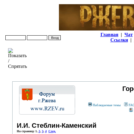
Главная
|
Чат
Ссылки
|
Гор
Наблюдаемые темы
FA
И.И. Стеблин-Каменский
На страницу
1
,
2
,
3
,
4
След.