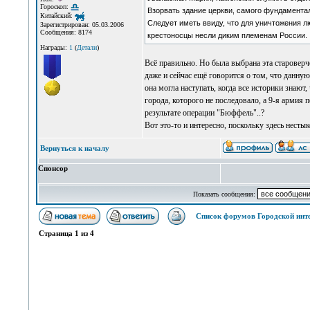
Гороскоп:
Взорвать здание церкви, самого фундаментал
Китайский:
Следует иметь ввиду, что для уничтожения л
Зарегистрирован: 05.03.2006
Сообщения: 8174
крестоносцы несли диким племенам России.
Награды:
1
(
Детали
)
Всё правильно. Но была выбрана эта староверче
даже и сейчас ещё говорится о том, что данную
она могла наступать, когда все историки знают
города, которого не последовало, а 9-я армия
результате операции "Бюффель"..?
Вот это-то и интересно, поскольку здесь нестык
Вернуться к началу
Спонсор
Показать сообщения:
Список форумов Городской инт
Страница
1
из
4