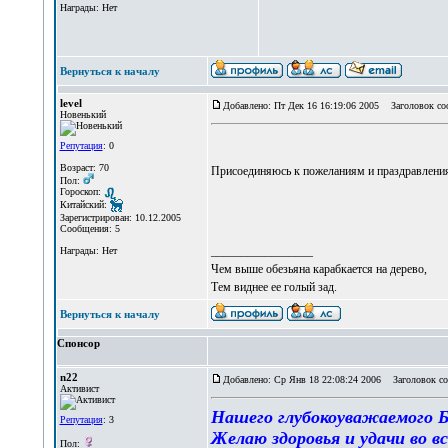
Награды: Нет
Вернуться к началу
level
Добавлено: Пт Дек 16 16:19:06 2005
Заголовок со
Новенький
Репутация
: 0
Возраст: 70
Присоединяюсь к пожеланиям и праздравления
Пол:
Гороскоп:
Китайский:
Зарегистрирован: 10.12.2005
Сообщения: 5
_________________
Награды: Нет
Чем выше обезьяна карабкается на дерево,
Тем виднее ее голый зад.
Вернуться к началу
Спонсор
n22
Добавлено: Ср Янв 18 22:08:24 2006
Заголовок со
Активист
Нашего глубокоуважаемого Ба
Репутация
: 3
Желаю здоровья и удачи во вс
Пол: