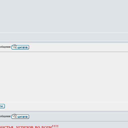
общения:
общения:
астья, успехов во всем!!!!