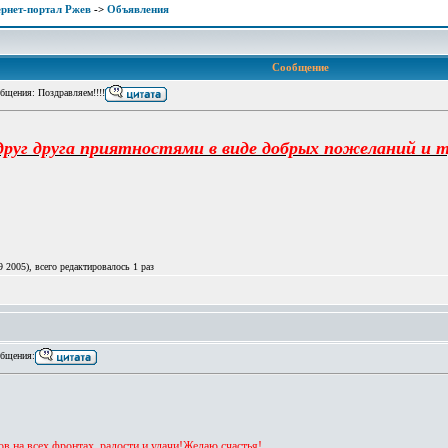
рнет-портал Ржев
->
Объявления
Сообщение
щения: Поздравляем!!!!
 друг друга приятностями в виде добрых пожеланий и
 2005), всего редактировалось 1 раз
бщения:
в на всех фронтах, радости и удачи!Желаю cчастья!