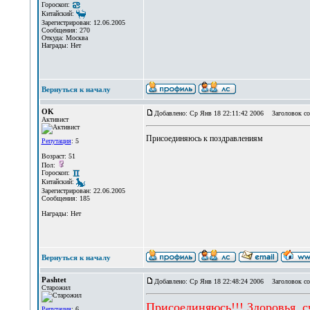
Гороскоп:
Китайский:
Зарегистрирован: 12.06.2005
Сообщения: 270
Откуда: Москва
Награды: Нет
Вернуться к началу
OK
Добавлено: Ср Янв 18 22:11:42 2006
Заголовок со
Активист
Присоединяюсь к поздравлениям
Репутация
: 5
Возраст: 51
Пол:
Гороскоп:
Китайский:
Зарегистрирован: 22.06.2005
Сообщения: 185
Награды: Нет
Вернуться к началу
Pashtet
Добавлено: Ср Янв 18 22:48:24 2006
Заголовок со
Старожил
Присоединяюсь!!! Здоровья, сч
Репутация
: 6