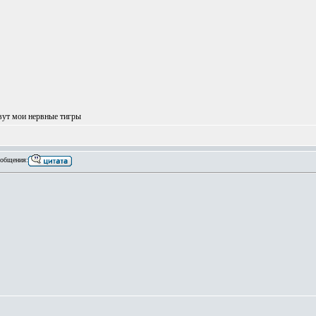
вут мои нервные тигры
общения: