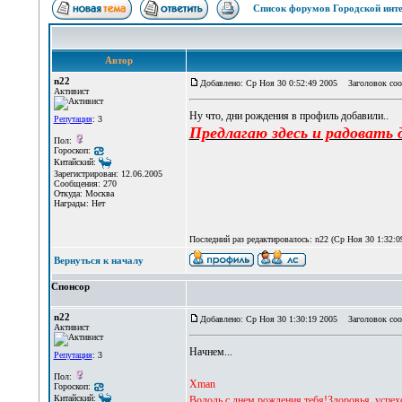
Список форумов Городской инте
Автор
n22
Добавлено: Ср Ноя 30 0:52:49 2005
Заголовок сооб
Активист
Ну что, дни рождения в профиль добавили..
Репутация
: 3
Предлагаю здесь и радовать
Пол:
Гороскоп:
Китайский:
Зарегистрирован: 12.06.2005
Сообщения: 270
Откуда: Москва
Награды: Нет
Последний раз редактировалось: n22 (Ср Ноя 30 1:32:09
Вернуться к началу
Спонсор
n22
Добавлено: Ср Ноя 30 1:30:19 2005
Заголовок соо
Активист
Начнем...
Репутация
: 3
Пол:
Хman
Гороскоп:
Китайский:
Володь,с днем рождения тебя!Здоровья, успехо