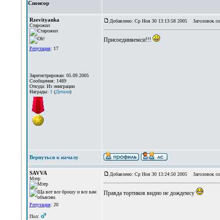
Спонсор
Rzevityanka
Добавлено: Ср Ноя 30 13:13:58 2005
Заголовок со
Старожил
Присоединяемси!!!
Репутация
: 17
Зарегистрирован: 05.09.2005
Сообщения: 1489
Откуда: Из эмиграции
Награды:
1
(
Детали
)
Вернуться к началу
SAVVA
Добавлено: Ср Ноя 30 13:24:50 2005
Заголовок со
Мэтр
Правда тортиков видно не дождемсу
Репутация
: 20
Пол: