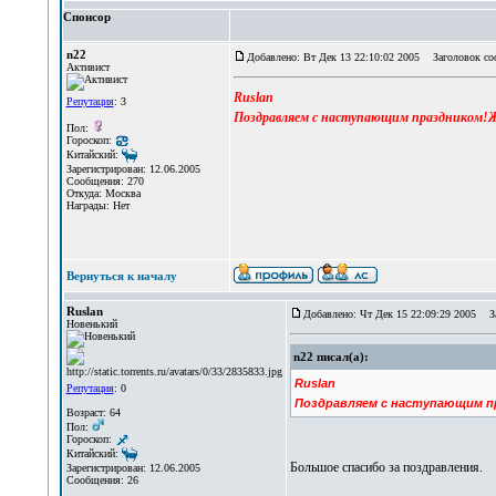
Спонсор
n22
Добавлено: Вт Дек 13 22:10:02 2005
Заголовок со
Активист
Ruslan
Репутация
: 3
Поздравляем с наступающим праздником!Жи
Пол:
Гороскоп:
Китайский:
Зарегистрирован: 12.06.2005
Сообщения: 270
Откуда: Москва
Награды: Нет
Вернуться к началу
Ruslan
Добавлено: Чт Дек 15 22:09:29 2005
За
Новенький
n22 писал(а):
Ruslan
Репутация
: 0
Поздравляем с наступающим пр
Возраст: 64
Пол:
Гороскоп:
Китайский:
Большое спасибо за поздравления.
Зарегистрирован: 12.06.2005
Сообщения: 26