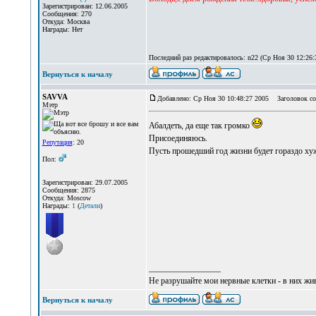
Зарегистрирован: 12.06.2005
Сообщения: 270
Откуда: Москва
Награды: Нет
Последний раз редактировалось: n22 (Ср Ноя 30 12:26:3
Вернуться к началу
SAVVA
Добавлено: Ср Ноя 30 10:48:27 2005
Заголовок со
Мэтр
Абалдеть, да еще так громко
Присоединяюсь.
Репутация
: 20
Пусть прошедший год жизни будет гораздо ху
Пол:
Зарегистрирован: 29.07.2005
Сообщения: 2875
Откуда: Moscow
Награды:
1
(
Детали
)
_________________
Не разрушайте мои нервные клетки - в них жи
Вернуться к началу