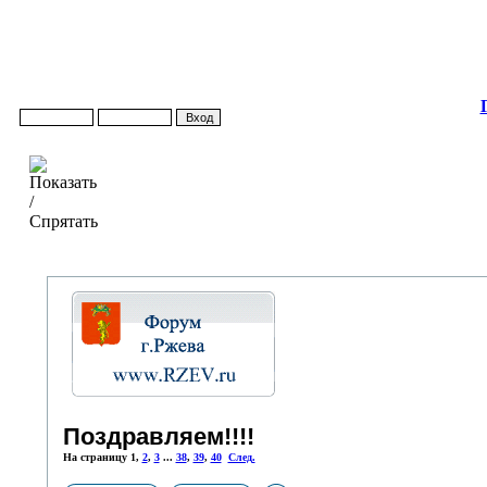
Поздравляем!!!!
На страницу
1
,
2
,
3
...
38
,
39
,
40
След.