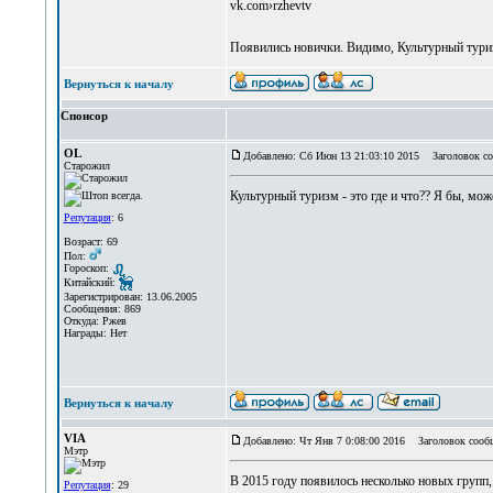
vk.com›rzhevtv
Появились новички. Видимо, Культурный тури
Вернуться к началу
Спонсор
OL
Добавлено: Сб Июн 13 21:03:10 2015
Заголовок со
Старожил
Культурный туризм - это где и что?? Я бы, мож
Репутация
: 6
Возраст: 69
Пол:
Гороскоп:
Китайский:
Зарегистрирован: 13.06.2005
Сообщения: 869
Откуда: Ржев
Награды: Нет
Вернуться к началу
VIA
Добавлено: Чт Янв 7 0:08:00 2016
Заголовок сооб
Мэтр
В 2015 году появилось несколько новых групп
Репутация
: 29