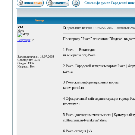
Список форумов Городской инте
Автор
VIA
Добавлено: Вт Июн 9 13:59:25 2015
Заголовок соо
Мэтр
По запросу "Ржев" поисковик "Яндекс" выдает 
Репутация
: 29
1 Ржев — Википедия
ru.wikipedia.org›Ржев
Зарегистрирован: 14.07.2005
Сообщения: 3519
Откуда: СПб
2 Ржев. Городской интернет-портал Ржев | Фор
Награды: Нет
rzev.ru
3 Ржевский информационный портал
rzhev-portal.ru
4 Официальный сайт администрации города Рж
rzhevcity.ru
5 Ржев: достопримечательности | Культурный 
culttourism.ru›tverskaya/rzhev/
6 Ржев сегодня | vk