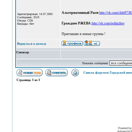
Альтернативный Ржев
http://vk.com/club973
Зарегистрирован: 14.07.2005
Сообщения: 3519
Откуда: СПб
Граждане РЖЕВА
http://vk.com/politrzhev
Награды: Нет
Приглашаю в новые группы !
Вернуться к началу
Спонсор
Показать сообщения:
Список форумов Городской инт
Страница
3
из
3
Powered by
Adapted for