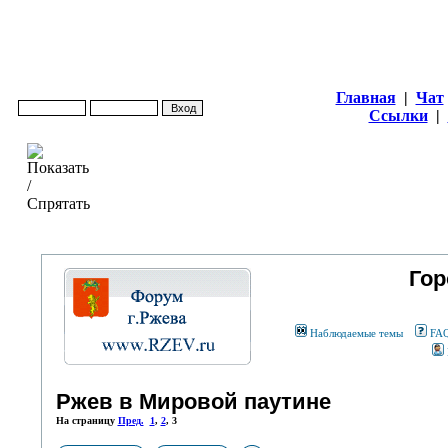
Главная
|
Чат
Ссылки
|
Гор
Наблюдаемые темы
FA
Ржев в Мировой паутине
На страницу
Пред.
1
,
2
,
3