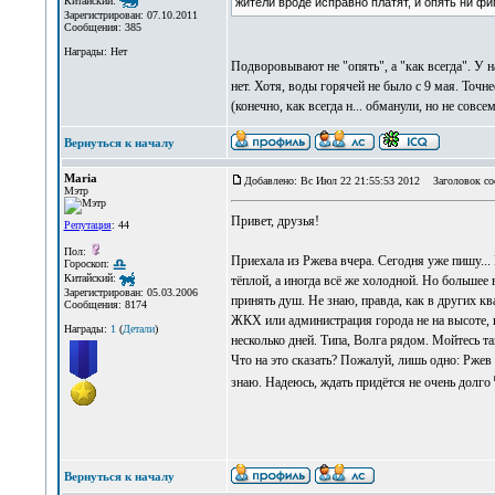
Китайский:
жители вроде исправно платят, и опять ни фи
Зарегистрирован: 07.10.2011
Сообщения: 385
Награды: Нет
Подворовывают не "опять", а "как всегда". У 
нет. Хотя, воды горячей не было с 9 мая. Точне
(конечно, как всегда н... обманули, но не совсем
Вернуться к началу
Maria
Добавлено: Вс Июл 22 21:55:53 2012
Заголовок со
Мэтр
Привет, друзья!
Репутация
: 44
Пол:
Приехала из Ржева вчера. Сегодня уже пишу... 
Гороскоп:
Китайский:
тёплой, а иногда всё же холодной. Но большее
Зарегистрирован: 05.03.2006
принять душ. Не знаю, правда, как в других ква
Сообщения: 8174
ЖКХ или администрация города не на высоте, н
Награды:
1
(
Детали
)
несколько дней. Типа, Волга рядом. Мойтесь т
Что на это сказать? Пожалуй, лишь одно: Ржев
знаю. Надеюсь, ждать придётся не очень долго
Вернуться к началу