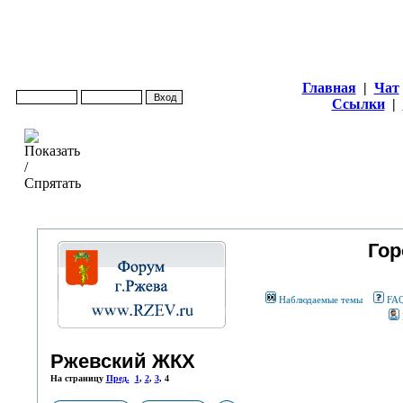
Главная
|
Чат
Ссылки
|
Гор
Наблюдаемые темы
FA
Ржевский ЖКХ
На страницу
Пред.
1
,
2
,
3
,
4