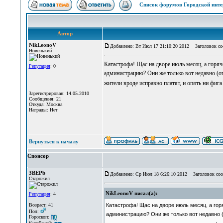
Список форумов Городской инте
Автор
NikLeonoV
Добавлено: Вт Июл 17 21:10:20 2012
Заголовок со
Новенький
Катастрофа! Щас на дворе июль месяц, а горяч
Репутация
: 0
администрацию? Они же только вот недавно (отн
жители вроде исправно платят, и опять ни фиг
Зарегистрирован: 14.05.2010
Сообщения: 21
Откуда: Москва
Награды: Нет
Вернуться к началу
Спонсор
3BEPb
Добавлено: Ср Июл 18 6:26:10 2012
Заголовок соо
Старожил
NikLeonoV писал(а):
Репутация
: 4
Возраст: 41
Катастрофа! Щас на дворе июль месяц, а гор
Пол:
администрацию? Они же только вот недавно (о
Гороскоп: