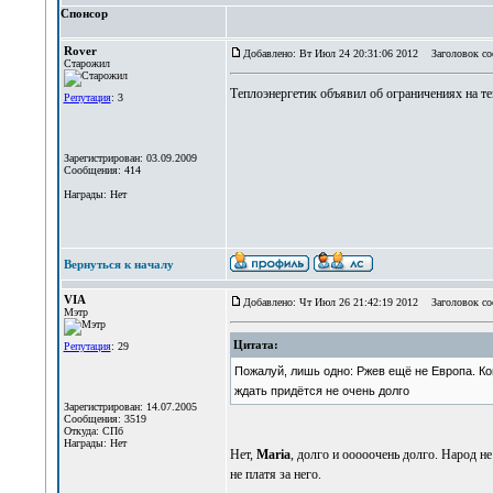
Спонсор
Rover
Добавлено: Вт Июл 24 20:31:06 2012
Заголовок со
Старожил
Теплоэнергетик объявил об ограничениях на теп
Репутация
: 3
Зарегистрирован: 03.09.2009
Сообщения: 414
Награды: Нет
Вернуться к началу
VIA
Добавлено: Чт Июл 26 21:42:19 2012
Заголовок со
Мэтр
Цитата:
Репутация
: 29
Пожалуй, лишь одно: Ржев ещё не Европа. Ко
ждать придётся не очень долго
Зарегистрирован: 14.07.2005
Сообщения: 3519
Откуда: СПб
Награды: Нет
Нет,
Maria
, долго и ооооочень долго. Народ не
не платя за него.