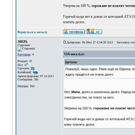
Уверена на 100 %,
горожане не платят честно
Горячей воды нет в домах от котельной АТЭ (З
платить долги.
Вернуться к началу
3BEPb
Добавлено: Пт Июл 27 6:54:39 2012
Заголовок соо
Старожил
VIA писал(а):
Репутация
: 4
Возраст: 41
Цитата:
Пол:
Гороскоп:
Пожалуй, лишь одно: Ржев ещё не Европа. К
Китайский:
ждать придётся не очень долго
Зарегистрирован: 07.10.2011
Сообщения: 385
Награды: Нет
Нет,
Maria
, долго и ооооочень долго. Народ н
электричество, не платя за него.
Уверена на 100 %,
горожане не платят честн
Горячей воды нет в домах от котельной АТЭ 
кому платить долги.