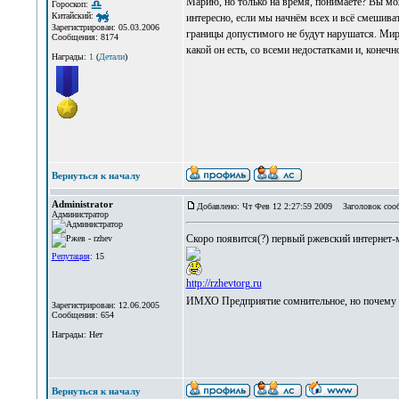
Марию, но только на время, понимаете? Вы мож
Гороскоп:
Китайский:
интересно, если мы начнём всех и всё смешиват
Зарегистрирован: 05.03.2006
границы допустимого не будут нарушатся. Мир 
Сообщения: 8174
какой он есть, со всеми недостатками и, конеч
Награды:
1
(
Детали
)
Вернуться к началу
Administrator
Добавлено: Чт Фев 12 2:27:59 2009
Заголовок соо
Администратор
Скоро появится(?) первый ржевский интернет-
Репутация
: 15
http://rzhevtorg.ru
ИМХО Предприятие сомнительное, но почему 
Зарегистрирован: 12.06.2005
Сообщения: 654
Награды: Нет
Вернуться к началу