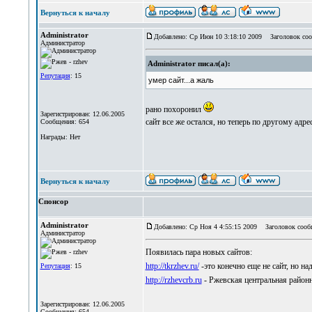
Вернуться к началу
Administrator
Добавлено: Ср Июн 10 3:18:10 2009
Заголовок соо
Администратор
Administrator писал(а):
Репутация
: 15
умер сайт...а жаль
рано похоронил
Зарегистрирован: 12.06.2005
сайт все же остался, но теперь по другому адр
Сообщения: 654
Награды: Нет
Вернуться к началу
Спонсор
Administrator
Добавлено: Ср Ноя 4 4:55:15 2009
Заголовок сооб
Администратор
Появилась пара новых сайтов:
http://tkrzhev.ru/
-это конечно еще не сайт, но н
Репутация
: 15
http://rzhevcrb.ru
- Ржевская центральная район
Зарегистрирован: 12.06.2005
Сообщения: 654