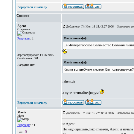
Вернуться к началу
Спонсор
Agent
Добавлено: Пт Июн 16 15:43:27 2006
Заголовок со
Старожил
Maria писал(а):
Репутация
: 1
Её Императорское Величество Великая Княг
Зарегистрирован: 14.06.2005
Сообщения: 361
Maria писал(а):
Награды: Нет
Каким волшебным словом Вы пользовались?
rshew.de
а луче почитайте форум
Вернуться к началу
Maria
Добавлено: Пт Июн 16 22:39:53 2006
Заголовок соо
Мэтр
to Agent:
Репутация
: 44
Не надо вращать дико глазами, Agent, я начал
Пол: