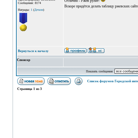
Отлично - Ржев рулит!
Сообщения: 8174
Вскоре придётся делать таблицу ржевских сайт
Награды:
1
(
Детали
)
Вернуться к началу
Спонсор
Показать сообщения:
Список форумов Городской инт
Страница
1
из
3