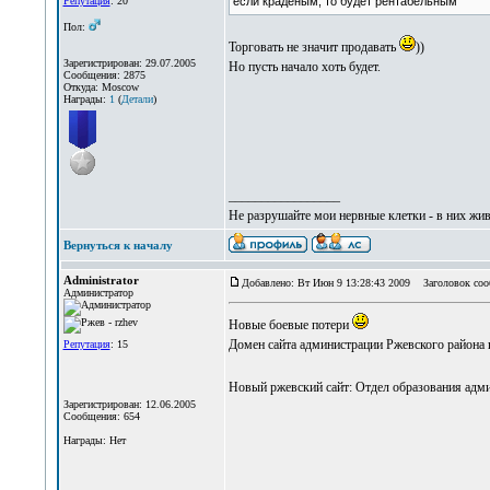
Репутация
: 20
если краденым, то будет рентабельным
Пол:
Торговать не значит продавать
))
Зарегистрирован: 29.07.2005
Но пусть начало хоть будет.
Сообщения: 2875
Откуда: Moscow
Награды:
1
(
Детали
)
_________________
Не разрушайте мои нервные клетки - в них жи
Вернуться к началу
Administrator
Добавлено: Вт Июн 9 13:28:43 2009
Заголовок соо
Администратор
Новые боевые потери
Домен сайта администрации Ржевского района пе
Репутация
: 15
Новый ржевский сайт: Отдел образования адм
Зарегистрирован: 12.06.2005
Сообщения: 654
Награды: Нет