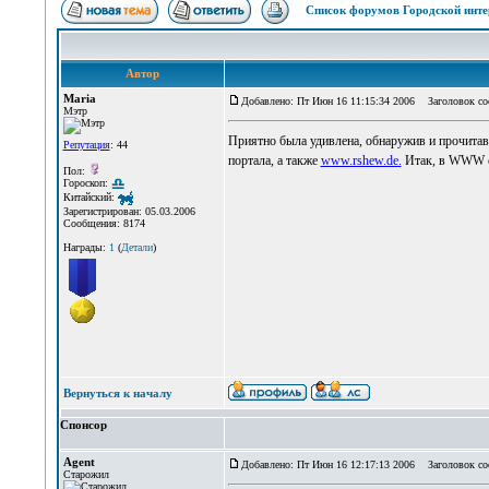
Список форумов Городской инте
Автор
Maria
Добавлено: Пт Июн 16 11:15:34 2006
Заголовок соо
Мэтр
Приятно была удивлена, обнаружив и прочитав 
Репутация
: 44
портала, а также
www.rshew.de.
Итак, в WWW су
Пол:
Гороскоп:
Китайский:
Зарегистрирован: 05.03.2006
Сообщения: 8174
Награды:
1
(
Детали
)
Вернуться к началу
Спонсор
Agent
Добавлено: Пт Июн 16 12:17:13 2006
Заголовок со
Старожил