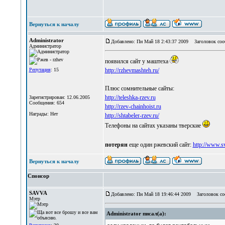
Вернуться к началу
Administrator
Добавлено: Пн Май 18 2:43:37 2009
Заголовок соо
Администратор
появился сайт у маштеха
Репутация
: 15
http://rzhevmashteh.ru/
Плюс сомнительные сайты:
http://teleshka-rzev.ru
Зарегистрирован: 12.06.2005
Сообщения: 654
http://rzev-chainhoist.ru
Награды: Нет
http://shtabeler-rzev.ru/
Телефоны на сайтах указаны тверские
потерян
еще один ржевский сайт:
http://www.s
Вернуться к началу
Спонсор
SAVVA
Добавлено: Пн Май 18 19:46:44 2009
Заголовок со
Мэтр
Administrator писал(а):