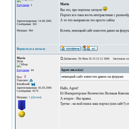
Maria
Репутация
: 1
Вы это, про порталы загнули
Портал все-таки весчъ интерактиная с разнооб
А то что выпривели это просто сайты
Зарегистрирован: 14.06.2005
Сообщения: 361
Кстати, немецкий сайт известен давно на фор
Награды: Нет
Вернуться к началу
Maria
Добавлено: Пт Июн 16 15:12:11 2006
Заголовок со
Мэтр
Agent писал(а):
Репутация
: 44
немецкий сайт известен давно на форуме
Пол:
Гороскоп:
Китайский:
Hallo, Agent!
Зарегистрирован: 05.03.2006
Сообщения: 8174
Её Императорское Величество Великая Княги
Награды:
1
(
Детали
)
А второе - Вы правы.
Третье - на мой поиск наш портал (или сайт?)