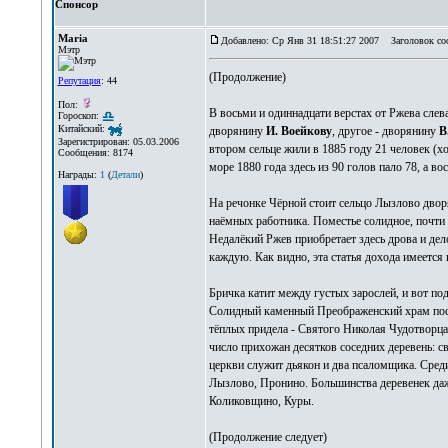
Спонсор
Maria
Добавлено: Ср Янв 31 18:51:27 2007
Заголовок со
Мэтр
(Продолжение)
Репутация
: 44
Пол:
В восьми и одиннадцати верстах от Ржева слев
Гороскоп:
Китайский:
дворянину
И. Воейкову
, другое - дворянину
В
Зарегистрирован: 05.03.2006
втором сельце жили в 1885 году 21 человек (х
Сообщения: 8174
море 1880 года здесь из 90 голов пало 78, а вос
Награды:
1
(
Детали
)
На речонке Чёрной стоит сельцо Лызлово дво
наёмных работника. Поместье солидное, почти 
Недалёкий Ржев приобретает здесь дрова и дело
каждую. Как видно, эта статья дохода имеется
Бричка катит между густых зарослей, и вот по
Солидный каменный Преображенский храм пост
тёплых придела - Святого Николая Чудотворца
число прихожан десятков соседних деревень: с
церкви служит дьякон и два псаломщика. Сред
Лызлово, Пронино. Большинства деревенек даже
Коликовщино, Куры.
(Продолжение следует)