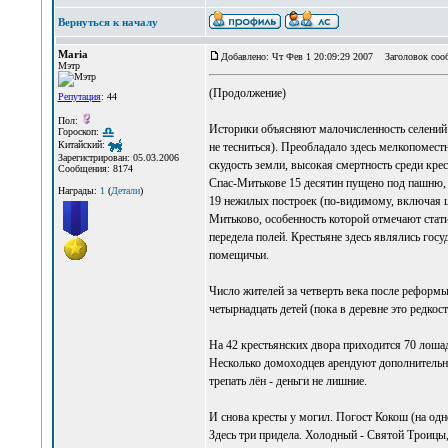
Вернуться к началу
Maria
Добавлено: Чт Фев 1 20:09:29 2007
Заголовок соо
Мэтр
(Продолжение)
Репутация
: 44
Пол:
Историки объясняют малочисленность селений
Гороскоп:
Китайский:
не тесниться). Преобладало здесь мелкопоместн
Зарегистрирован: 05.03.2006
скудость земли, высокая смертность среди кре
Сообщения: 8174
Спас-Митькове 15 десятин пущено под пашню, р
Награды:
1
(
Детали
)
19 нежилых построек (по-видимому, включая це
Митьково, особенность которой отмечают стати
передела полей. Крестьяне здесь являлись гос
помещичьи.
Число жителей за четверть века после реформы
четырнадцать детей (пока в деревне это редкост
На 42 крестьянских двора приходится 70 лошаде
Несколько домоходцев арендуют дополнительн
трепать лён - деньги не лишние.
И снова кресты у могил. Погост Кокош (на од
Здесь три придела. Холодный - Святой Троицы