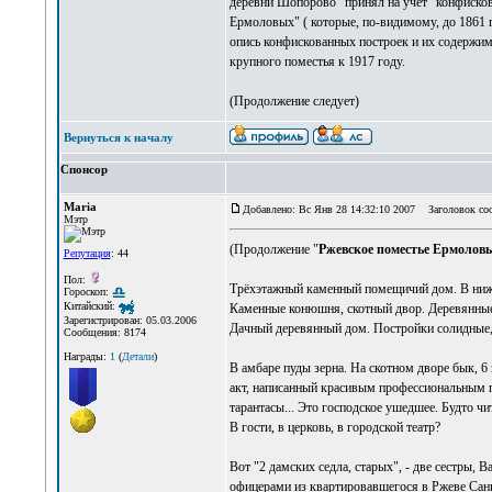
деревни Шопорово "принял на учёт" конфиско
Ермоловых" ( которые, по-видимому, до 1861
опись конфискованных построек и их содержим
крупного поместья к 1917 году.
(Продолжение следует)
Вернуться к началу
Спонсор
Maria
Добавлено: Вс Янв 28 14:32:10 2007
Заголовок со
Мэтр
(Продолжение "
Ржевское поместье Ермолов
Репутация
: 44
Пол:
Трёхэтажный каменный помещичий дом. В нижнем
Гороскоп:
Китайский:
Каменные конюшня, скотный двор. Деревянные л
Зарегистрирован: 05.03.2006
Дачный деревянный дом. Постройки солидные,
Сообщения: 8174
Награды:
1
(
Детали
)
В амбаре пуды зерна. На скотном дворе бык, 6
акт, написанный красивым профессиональным по
тарантасы... Это господское ушедшее. Будто ч
В гости, в церковь, в городской театр?
Вот "2 дамских седла, старых", - две сестры, 
офицерами из квартировавшегося в Ржеве Санк