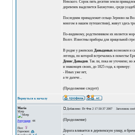
Невского. Сорок пять десятин земли принадле
деревенек выделяется Бахмутово, среди усаде
Последним принадлежит сельцо Зерново на Волг
многом в нашем путешествии), живут здесь тр
По-видимому, родственником их является мо
Волге. Известны приборы для прицельной стрел
В родне у ржевских
Давыдовых
возможен и са
легенда, по которой встречались в поместье Е
Денис Давыдов
. Так ли, пока не уточнено; н
и знакомцев своих, до 1825 года, к примеру:
- Иных уже нет,
а те далече...
(Продолжение следует)
Вернуться к началу
Maria
Добавлено: Пт Фев 2 17:50:37 2007
Заголовок соо
Мэтр
(Продолжение)
Репутация
: 44
Пол:
Дорога вливается в деревенскую улицу, и брич
Гороскоп: