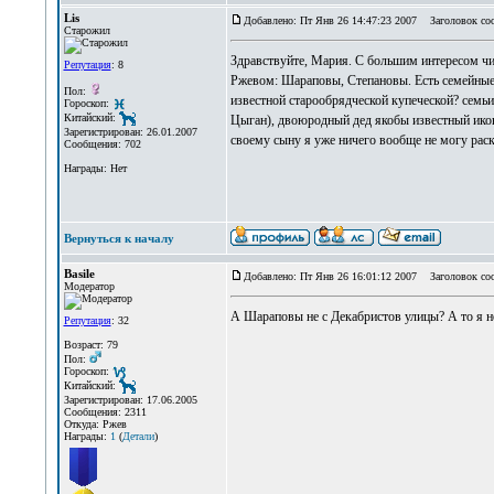
Lis
Добавлено: Пт Янв 26 14:47:23 2007
Заголовок со
Старожил
Здравствуйте, Мария. С большим интересом чит
Репутация
: 8
Ржевом: Шараповы, Степановы. Есть семейные 
Пол:
известной старообрядческой купеческой? семь
Гороскоп:
Китайский:
Цыган), двоюродный дед якобы известный иконо
Зарегистрирован: 26.01.2007
своему сыну я уже ничего вообще не могу раск
Сообщения: 702
Награды: Нет
Вернуться к началу
Basile
Добавлено: Пт Янв 26 16:01:12 2007
Заголовок со
Модератор
А Шараповы не с Декабристов улицы? А то я н
Репутация
: 32
Возраст: 79
Пол:
Гороскоп:
Китайский:
Зарегистрирован: 17.06.2005
Сообщения: 2311
Откуда: Ржев
Награды:
1
(
Детали
)