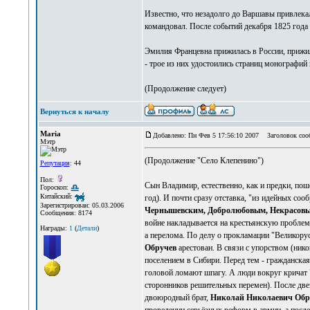
Известно, что незадолго до Варшавы привлекал
командовал. После событий декабря 1825 года
Эмилия Францевна прижилась в России, прижил
- трое из них удостоились страниц монографий
(Продолжение следует)
Вернуться к началу
Maria
Добавлено: Пн Фев 5 17:56:10 2007
Заголовок соо
Мэтр
(Продолжение "Село Клепенино")
Репутация
: 44
Пол:
Сын Владимир, естественно, как и предки, по
Гороскоп:
Китайский:
год). И почти сразу отставка, "из идейных соо
Зарегистрирован: 05.03.2006
Чернышевским, Добролюбовым, Некрасов
Сообщения: 8174
войне накладывается на крестьянскую проблему
Награды:
1
(
Детали
)
а перелома. По делу о прокламации "Великору
Обручев
арестован. В связи с упорством (ник
поселением в Сибири. Перед тем - гражданска
головой ломают шпагу. А люди вокруг кричат 
сторонников решительных перемен). После двен
двоюродный брат,
Николай Николаевич Обр