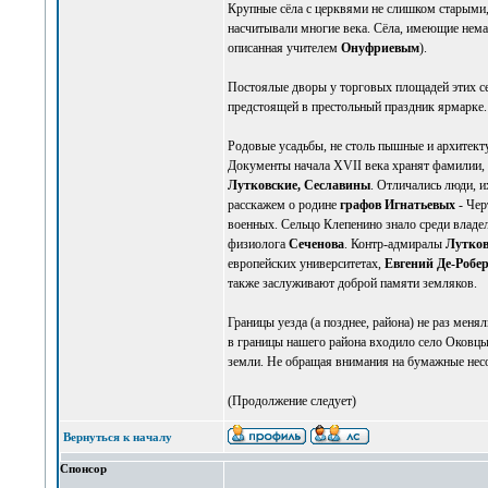
Крупные сёла с церквями не слишком старыми,
насчитывали многие века. Сёла, имеющие нема
описанная учителем
Онуфриевым
).
Постоялые дворы у торговых площадей этих се
предстоящей в престольный праздник ярмарке. 
Родовые усадьбы, не столь пышные и архитект
Документы начала XVII века хранят фамилии, 
Лутковские, Сеславины
. Отличались люди, и
расскажем о родине
графов Игнатьевых
- Чер
военных. Сельцо Клепенино знало среди владел
физиолога
Сеченова
. Контр-адмиралы
Лутко
европейских университетах,
Евгений Де-Робе
также заслуживают доброй памяти земляков.
Границы уезда (а позднее, района) не раз меня
в границы нашего района входило село Оковцы
земли. Не обращая внимания на бумажные несо
(Продолжение следует)
Вернуться к началу
Спонсор