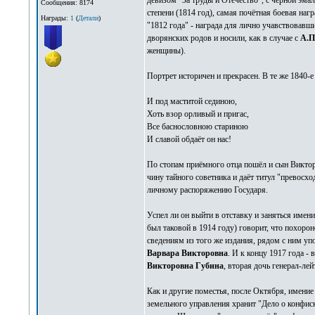
девизом "За труды и Отечество", с чёрной эмаль
Сообщения: 8174
степени (1814 год), самая почётная боевая на
Награды:
1
(
Детали
)
"1812 года" - награда для лично учавствовавш
дворянских родов и носили, как в случае с
А.П
женщины).
Портрет историчен и прекрасен. В те же 1840-
И под маститой сединою,
Хоть взор орливый и пригас,
Все баснословною стариною
И славой обдаёт он нас!
По стопам приёмного отца пошёл и сын Виктор.
чину тайного советника и даёт титул "превосход
личному распоряжению Государя.
Успел ли он выйти в отставку и заняться имен
был таковой в 1914 году) говорит, что похоро
сведениям из того же издания, рядом с ним уп
Варвара Викторовна
. И к концу 1917 года -
Викторовна Губина
, вторая дочь генерал-ле
Как и другие поместья, после Октября, имени
земельного управления хранит "Дело о конфи