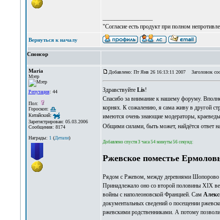
_________________
"Согласие есть продукт при полном непротивле
Вернуться к началу
Спонсор
Maria
Добавлено: Пт Янв 26 16:13:11 2007
Заголовок со
Мэтр
Здравствуйте
Lis
!
Репутация
: 44
Спасибо за внимание к нашему форуму. Вполне 
Пол:
корнях. К сожалению, я сама живу в другой ст
Гороскоп:
Китайский:
имеются очень знающие модераторы, краеведы 
Зарегистрирован: 05.03.2006
Общими силами, быть может, найдётся ответ н
Сообщения: 8174
Награды:
1
(
Детали
)
Добавлено спустя 3 часа 54 минуты 56 секунд:
Ржевское поместье Ермолов
Рядом с Ржевом, между деревнями Шопорово и
Принадлежало оно со второй половины XIX в
войны с наполеоновской Францией. Сам
Алекс
документальных сведений о посещении ржевского
ржевскими родственниками. А потому позволим