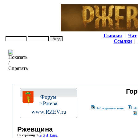
Главная
|
Чат
Ссылки
|
Гор
Наблюдаемые темы
FA
Ржевщина
На страницу
1
,
2
,
3
,
4
След.