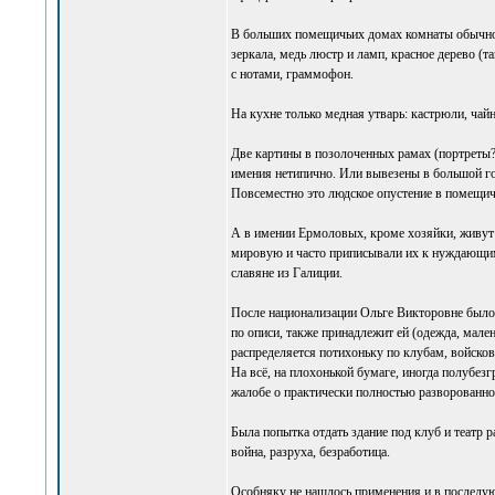
В больших помещичьих домах комнаты обычно ш
зеркала, медь люстр и ламп, красное дерево (та
с нотами, граммофон.
На кухне только медная утварь: кастрюли, чайн
Две картины в позолоченных рамах (портреты?
имения нетипично. Или вывезены в большой г
Повсеместно это людское опустение в помещи
А в имении Ермоловых, кроме хозяйки, живут 
мировую и часто приписывали их к нуждающимс
славяне из Галиции.
После национализации Ольге Викторовне было 
по описи, также принадлежит ей (одежда, мале
распределяется потихоньку по клубам, войско
На всё, на плохонькой бумаге, иногда полубез
жалобе о практически полностью разворованно
Была попытка отдать здание под клуб и театр 
война, разруха, безработица.
Особняку не нашлось применения и в последующ