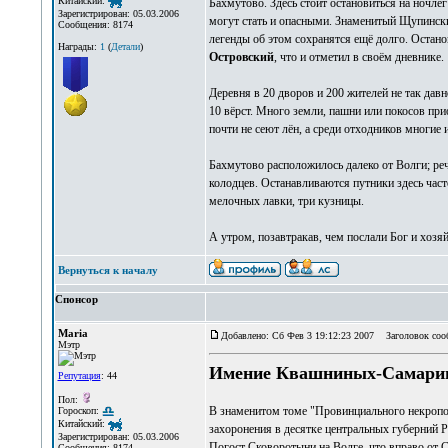
Китайский:
Бахмутово. Здесь стоит остановиться на ночле
Зарегистрирован: 05.03.2006
могут стать и опасными. Знаменитый Щупински
Сообщения: 8174
легенды об этом сохранятся ещё долго. Остан
Награды:
1
(
Детали
)
Островский
, что и отметил в своём дневнике.
Деревня в 20 дворов и 200 жителей не так дав
10 вёрст. Много земли, пашни или покосов при
почти не сеют лён, а среди отходников многие 
Бахмутово расположилось далеко от Волги; реч
колодцев. Останавливаются путники здесь часто
мелочных лавки, три кузницы.
А утром, позавтракав, чем послали Бог и хозя
Вернуться к началу
Спонсор
Maria
Добавлено: Сб Фев 3 19:12:23 2007
Заголовок соо
Мэтр
Имение Квашниных-Самари
Репутация
: 44
Пол:
В знаменитом томе "Провинциального некропол
Гороскоп:
Китайский:
захоронения в десятке центральных губерний Р
Зарегистрирован: 05.03.2006
Погост Сковоротыни на Волге, что вправо от 
Сообщения: 8174