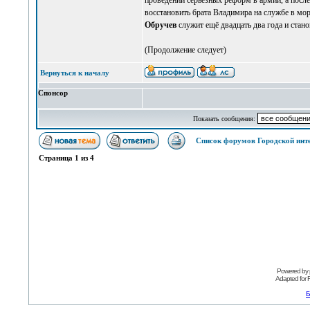
проведении серьёзных реформ в армии, а посл
восстановить брата Владимира на службе в мор
Обручев
служит ещё двадцать два года и стан
(Продолжение следует)
Вернуться к началу
Спонсор
Показать сообщения:
Список форумов Городской инт
Страница
1
из
4
Powered by
Adapted for
Б