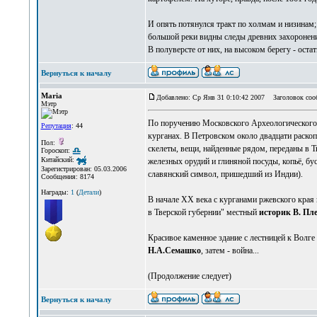
И опять потянулся тракт по холмам и низинам;
большой реки видны следы древних захоронени
В полуверсте от них, на высоком берегу - остат
Вернуться к началу
Maria
Добавлено: Ср Янв 31 0:10:42 2007
Заголовок соо
Мэтр
По поручению Московского Археологического 
Репутация
: 44
курганах. В Петровском около двадцати раско
Пол:
скелеты, вещи, найденные рядом, переданы в 
Гороскоп:
Китайский:
железных орудий и глиняной посуды, копьё, бу
Зарегистрирован: 05.03.2006
славянский символ, пришедший из Индии).
Сообщения: 8174
Награды:
1
(
Детали
)
В начале XX века с курганами ржевского края 
в Тверской губернии" местный
историк В. Пл
Красивое каменное здание с лестницей к Волге 
Н.А.Семашко
, затем - война...
(Продолжение следует)
Вернуться к началу