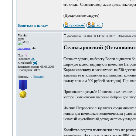
его следы. Славные люди жили здесь, некотор
(Продолжение следует)
Вернуться к началу
Maria
Добавлено: Вт Янв 30 14:36:54 2007
Заголовок со
Мэтр
Селижаровский (Осташковск
Репутация
: 44
Пол:
Слева от дороги, на берегу Волги виднеется 
Гороскоп:
Китайский:
широкую аллею, ведущую к поместью Петровско
Зарегистрирован: 05.03.2006
Коровяковскому
и раскинулось на 730 десятин
Сообщения: 8174
владелец её и помещения под казармы, конюшн
Награды:
1
(
Детали
)
пользу хозяина 500 рублей ежегодно). При им
Проживают в усадьбе 15 постоянных человек и
хуторе Семёновском на речке Доброй, где пасут
Имение Петровское выделяется среди многих п
новым для помещиков экономическим условиям. 
немалый и устойчивый доход местному владел
Хозяйство ведётся практически в тех же разме
картофелем. На хуторе, правда, после 1861 год