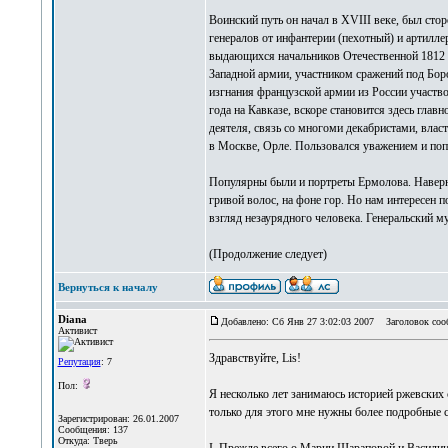
Воинский путь он начал в XVIII веке, был сто
генералов от инфантерии (пехотный) и артилле
выдающихся начальников Отечественной 1812 г
Западной армии, участником сражений под Бор
изгнания французской армии из России участво
года на Кавказе, вскоре становится здесь гла
деятеля, связь со многоми декабристами, власт
в Москве, Орле. Пользовался уважением и попу
Популярны были и портреты Ермолова. Наверно
гривой волос, на фоне гор. Но нам интересен п
взгляд незаурядного человека. Генеральский му
(Продолжение следует)
Вернуться к началу
Diana
Добавлено: Сб Янв 27 3:02:03 2007
Заголовок соо
Активист
Здравствуйте, Lis!
Репутация
: 7
Пол:
Я несколько лет занимаюсь историей ржевских
только для этого мне нужны более подробные 
Зарегистрирован: 26.01.2007
Сообщения: 137
Откуда: Тверь