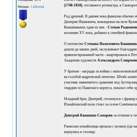
(1748-1818)
, отставного ротмистра, в Сковоро
Награды:
1
(
Детали
)
Род древний. В давние века фамилии обычно о
Дмитрия Ивановича, командовал на поле Кулик
Квашниными; один из них -
Степан Родионов
половине XV века, добавил к семейной фамилии
О потомстве
Степана Яковлевича Квашнин
дошли до наших дней, заслуживают благодарно
привилегированной части - квартировала в Пет
Академии художеств
Александром Смирнов
У братьев - награды за войны с наполеоновск
на голубой андреевской ленточке. Штабс-капи
участник знаменитого сражения под Аустерлиц
гвардию из Пажеского корпуса, показал себя х
Младший брат, Дмитрий, столкнулся с француз
Измайловский полк стоял за селом Семёновски
Дмитрий Квашнин-Самарин
за отличие в э
Ржевские измайловцы прошли с полком (где нах
вернулись в столицу.