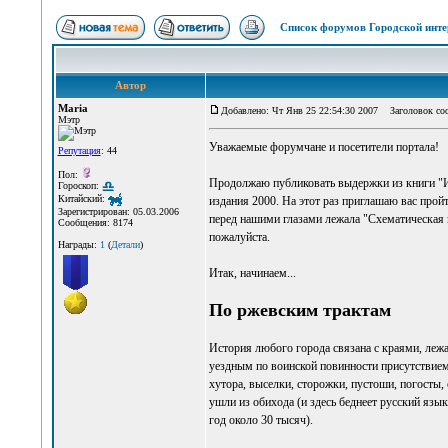
Список форумов Городской инте
Автор
Maria
Добавлено: Чт Янв 25 22:54:30 2007
Заголовок со
Мэтр
Уважаемые форумчане и посетители портала!
Репутация
: 44
Пол:
Продолжаю публиковать выдержки из книги "И
Гороскоп:
Китайский:
издания 2000. На этот раз приглашаю вас прой
Зарегистрирован: 05.03.2006
перед нашими глазами лежала "Схематическая ка
Сообщения: 8174
пожалуйста.
Награды:
1
(
Детали
)
Итак, начинаем...
По ржевским трактам
История любого города связана с краями, леж
уездным по воинской повинности присутствием 
хутора, выселки, сторожки, пустоши, погосты, 
ушли из обихода (и здесь беднеет русский язы
год около 30 тысяч).