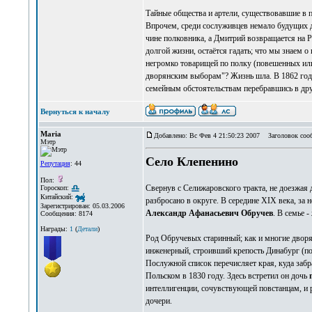
Тайные общества и артели, существовавшие в п
Впрочем, среди сослуживцев немало будущих д
чине полковника, а Дмитрий возвращается на Р
долгой жизни, остаётся гадать; что мы знае
негромко товарищей по полку (повешенных или
дворянским выборам"? Жизнь шла. В 1862 го
семейным обстоятельствам перебравшись в дру
Вернуться к началу
Maria
Добавлено: Вс Фев 4 21:50:23 2007
Заголовок соо
Мэтр
Село Клепенино
Репутация
: 44
Пол:
Свернув с Селижаровского тракта, не доезжая 
Гороскоп:
Китайский:
разбросано в округе. В середине XIX века, за 
Зарегистрирован: 05.03.2006
Александр Афанасьевич Обручев
. В семье -
Сообщения: 8174
Награды:
1
(
Детали
)
Род Обручевых старинный; как и многие дворя
инженерный, строивший крепость Динабург (по
Послужной список перечисляет края, куда забр
Польском в 1830 году. Здесь встретил он дочь
интеллигенции, сочувствующей повстанцам, и р
дочери.