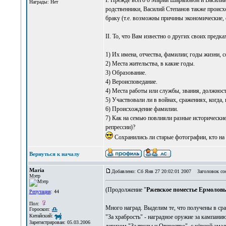
I. Прежде всего о Марии Шараповой и Василии 
Награды: Нет
родственники, Василий Степанов также происх
браку (т.е. возможны причины экономические, 
II. То, что Вам известно о других своих предка
1) Их имена, отчества, фамилии; годы жизни, с
2) Места жительства, в какие годы.
3) Образование.
4) Вероисповедание.
4) Места работы или службы, звания, должност
5) Участвовали ли в войнах, сражениях, когда, 
6) Происхождение фамилии.
7) Как на семью повлияли разные исторические
репрессии)?
Сохранились ли старые фотографии, кто на 
Вернуться к началу
Maria
Добавлено: Сб Янв 27 20:02:01 2007
Заголовок со
Мэтр
(Продолжение "
Ржевское поместье Ермолов
Репутация
: 44
Пол:
Много наград. Выделим те, что получены в сра
Гороскоп:
Китайский:
"За храбрость" - наградное оружие за кампанию
Зарегистрирован: 05.03.2006