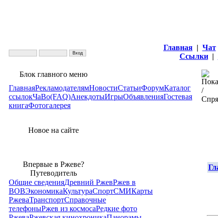
Главная
|
Чат
Ссылки
|
Блок главного меню
Главная
Рекламодателям
Новости
Статьи
Форум
Каталог
ссылок
ЧаВо(FAQ)
Анекдоты
Игры
Объявления
Гостевая
книга
Фотогалерея
Новое на сайте
Впервые в Ржеве?
Гл
Путеводитель
Общие сведения
Древний Ржев
Ржев в
ВОВ
Экономика
Культура
Спорт
СМИ
Карты
Ржева
Транспорт
Справочные
телефоны
Ржев из космоса
Редкие фото
Ржева
Ржевская кинохроника
Панорамы