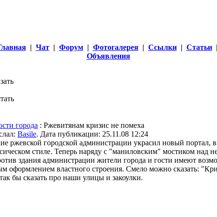
Главная
|
Чат
|
Форум
|
Фотогалерея
|
Ссылки
|
Статьи
Объявления
ости города
: Ржевитянам кризис не помеха
слал:
Basile
. Дата публикации: 25.11.08 12:24
ие ржевской городской администрации украсил новый портал, 
сическом стиле. Теперь наряду с "маниловским" мостиком над 
отив здания администрации жители города и гости имеют возм
м оформлением властного строения. Смело можно сказать: "Кри
так бы сказать про наши улицы и закоулки.