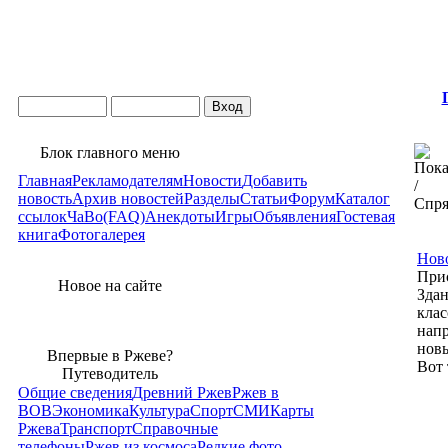
Блок главного меню
Главная
Рекламодателям
Новости
Добавить
новость
Архив новостей
Разделы
Статьи
Форум
Каталог
ссылок
ЧаВо(FAQ)
Анекдоты
Игры
Объявления
Гостевая
книга
Фотогалерея
Нов
При
Новое на сайте
Здан
клас
напр
новы
Впервые в Ржеве?
Вот 
Путеводитель
Общие сведения
Древний Ржев
Ржев в
ВОВ
Экономика
Культура
Спорт
СМИ
Карты
Ржева
Транспорт
Справочные
телефоны
Ржев из космоса
Редкие фото