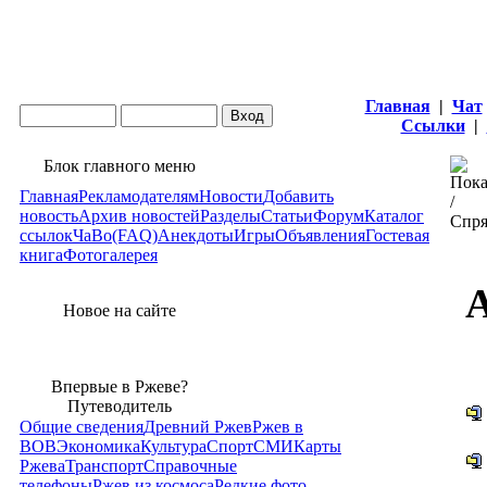
Главная
|
Чат
Ссылки
|
Блок главного меню
Главная
Рекламодателям
Новости
Добавить
новость
Архив новостей
Разделы
Статьи
Форум
Каталог
ссылок
ЧаВо(FAQ)
Анекдоты
Игры
Объявления
Гостевая
книга
Фотогалерея
А
Новое на сайте
Впервые в Ржеве?
Путеводитель
Общие сведения
Древний Ржев
Ржев в
ВОВ
Экономика
Культура
Спорт
СМИ
Карты
Ржева
Транспорт
Справочные
телефоны
Ржев из космоса
Редкие фото