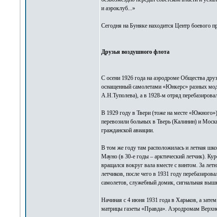
и аэроклуб...»
Сегодня на Буняке находится Центр боевого пр
Друзья воздушного флота
С осени 1926 года на аэродроме Общества дру
оснащенный самолетами «Юнкерс» разных мод
А.Н.Туполева), а в 1928-м отряд перебазирова
В 1929 году в Твери (тоже на месте «Южного»
перевозили больных в Тверь (Калинин) и Москв
гражданской авиации.
В том же году там расположилась и летная шк
Мауно (в 30-е годы – арктический летчик). К
вращался вокруг вала вместе с винтом. За ле
летчиков, после чего в 1931 году перебазирова
самолетов, служебный домик, сигнальная вышка
Начиная с 4 июня 1931 года в Харьков, а зате
матрицы газеты «Правда». Аэродромам Верхне