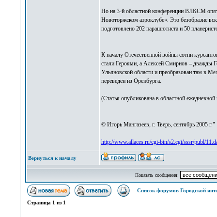
Но на 3-й областной конференции ВЛКСМ опять
Новоторжском аэроклубе». Это безобразие вс
подготовлено 202 парашютиста и 50 планерист
К началу Отечественной войны сотни курсанто
стали Героями, а Алексей Смирнов – дважды Г
Ульяновской области и преобразован там в Ме
переведен из Оренбурга.
(Статья опубликована в областной ежедневной га
© Игорь Мангазеев, г. Тверь, сентябрь 2005 г."
http://www.allaces.ru/cgi-bin/s2.cgi/sssr/publ/11.d
Вернуться к началу
Показать сообщения:
Список форумов Городской инт
Страница
1
из
1