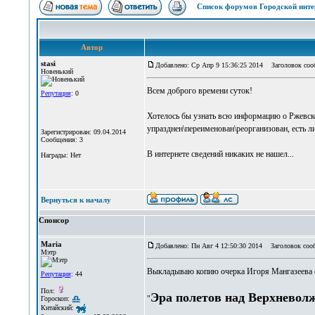
Список форумов Городской инте
Автор
stasi
Добавлено: Ср Апр 9 15:36:25 2014
Заголовок сооб
Новенький
Всем доброго времени суток!
Репутация
: 0
Хотелось бы узнать всю информацию о Ржевском
упразднен\переименован\реорганизован, есть ли
Зарегистрирован: 09.04.2014
Сообщения: 3
В интернете сведений никаких не нашел...
Награды: Нет
Вернуться к началу
Спонсор
Maria
Добавлено: Пн Авг 4 12:50:30 2014
Заголовок соо
Мэтр
Выкладываю копию очерка Игоря Мангазеева о а
Репутация
: 44
Пол:
Эра полетов над Верхневол
"
Гороскоп:
Китайский: