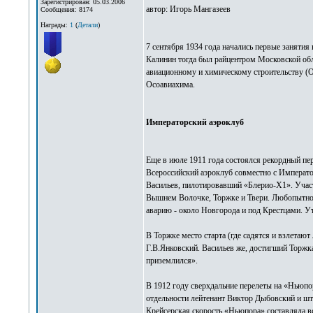
Зарегистрирован: 05.03.2006
автор: Игорь Мангазеев
Сообщения: 8174
Награды:
1
(
Детали
)
7 сентября 1934 года начались первые занятия
Калинин тогда был райцентром Московской обла
авиационному и химическому строительству (О
Осоавиахима.
Императорский аэроклуб
Еще в июле 1911 года состоялся рекордный пер
Всероссийский аэроклуб совместно с Императ
Васильев, пилотировавший «Блерио-Х1». Участ
Вышнем Волочке, Торжке и Твери. Любопытно, 
аварию - около Новгорода и под Крестцами. У
В Торжке место старта (где садятся и взлетаю
Г.В.Янковский. Васильев же, достигший Торжка 
приземлился».
В 1912 году сверхдальние перелеты на «Ньюпо
отдельности лейтенант Виктор Дыбовский и шта
Крейсерская скорость «Ньюпора» составляла все