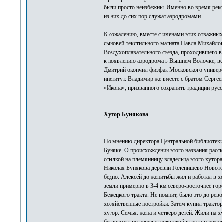
были просто неизбежны. Именно во время рек
из них до сих пор служат аэродромами.
К сожалению, вместе с именами этих отважных
сыновей текстильного магната Павла Михайлов
Воздухоплавательного съезда, проходившего в
к появлению аэродрома в Вышнем Волочке, ве
Дмитрий окончил физфак Московского универс
институт. Владимир же вместе с братом Сергее
«Икона», призванного сохранить традиции русс
Хутор Бунякова
По мнению директора Центральной библиотеки
Буняке. О происхождении этого названия расс
ссылкой на племянницу владельца этого хутора
Николая Бунякова деревни Голенищево Новотор
бедно. Алексей до женитьбы жил и работал в хо
земли примерно в 3-4 км северо-восточнее гор
Бежецкого тракта. Не помнит, было это до рев
хозяйственные постройки. Затем купил трактор
хутор. Семья: жена и четверо детей. Жили на 
безвозмездно передал советской власти и уеха