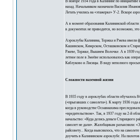
В ноябре 1934 года в Калинине по инициативе
назад. Начальником назначили Василия Иванов
Летать учились на «этажерке» У-2. Вскоре аэ
А в момент образования Калининской области 
в документах не приводится, но возможно, эт
Аэроклубы Калинина, Торжка и Ржева имели ф
Кашинском, Кимрском, Осташковском и Стариц
Ржеве, Торжке, Вышнем Волочке. А в 1939 год
летное поле в Змеёве использовалось как опер
Каблуково и Лисицы. В виду неполного просыха
Сложности наземной жизни
В 1935 году в аэроклубах области обучалось 84
(«прыгавших с самолета»). К марту 1936 года 
когда в руководстве Осоавиахима преследовалис
«вредительством». Так, в 1937 году на 2-й о
начальство: «Куда делись деньги Старицкого ра
самолет не дали». Жалобщикам разъяснили: «Эт
райсовету... Когда выяснилось, что на самолет
доучить в Калининском аэроклубе. На пилотов