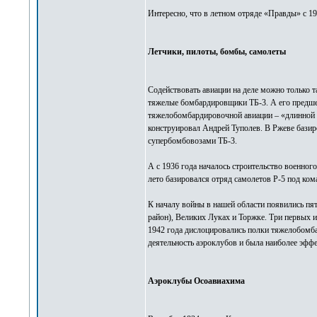
Интересно, что в летном отряде «Правды» с 1
Летчики, пилоты, бомбы, самолеты
Содействовать авиации на деле можно только т
тяжелые бомбардировщики ТБ-3. А его предшес
тяжелобомбардировочной авиации – «длинной р
конструировал Андрей Туполев. В Ржеве базиров
супербомбовозами ТБ-3.
А с 1936 года началось строительство военног
лето базировался отряд самолетов Р-5 под ко
К началу войны в нашей области появились пя
район), Великих Луках и Торжке. Три первых и
1942 года дислоцировались полки тяжелобомба
деятельность аэроклубов и была наиболее эфф
Аэроклубы Осоавиахима