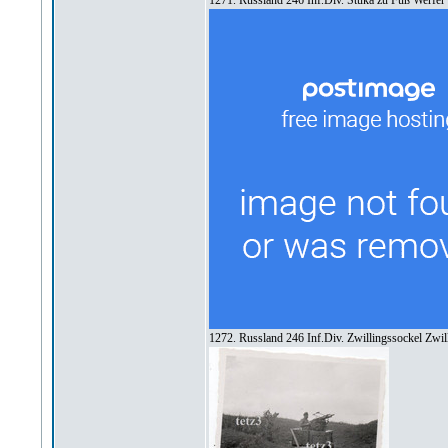
1271. Russland 246 Inf.Div. Stuka zu Fuß Werfe
1272. Russland 246 Inf.Div. Zwillingssockel Zw