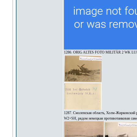
1286. ORIG ALTES FOTO MILITÄR 2 WK 
1287. Смоленская область, Холм-Жирковский 
W2+SH, рядом немецкая противотанковая самох