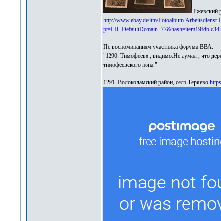
Ржевский р
http://www.ebay.de/itm/Fotoalbum-Arbeitsdiens
pt=LH_DefaultDomain_77&hash=item19fdb c342
По воспоминаниям участника форума ВВА:
"1290. Тимофеево , видимо.Не думал , что дер
тимофеевского попа."
1291. Волоколамский район, село Теряево
http