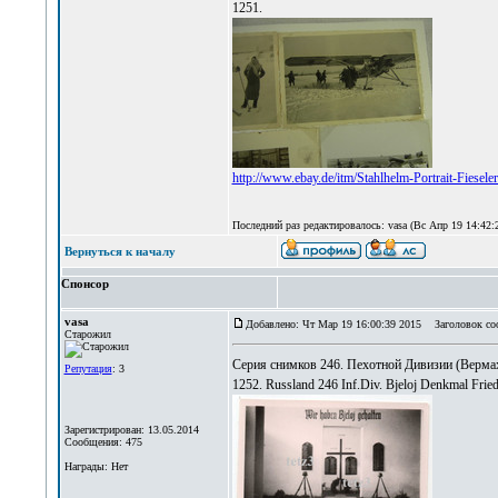
1251.
http://www.ebay.de/itm/Stahlhelm-Portrait-Fies
Последний раз редактировалось: vasa (Вс Апр 19 14:42:2
Вернуться к началу
Спонсор
vasa
Добавлено: Чт Мар 19 16:00:39 2015
Заголовок со
Старожил
Серия снимков 246. Пехотной Дивизии (Верма
Репутация
: 3
1252. Russland 246 Inf.Div. Bjeloj Denkmal Frie
Зарегистрирован: 13.05.2014
Сообщения: 475
Награды: Нет