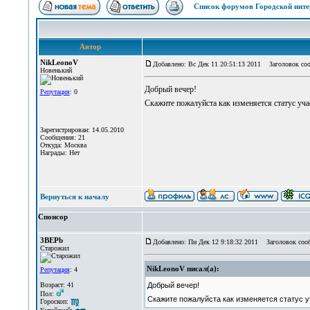
Список форумов Городской инте
Автор
NikLeonoV
Добавлено: Вс Дек 11 20:51:13 2011
Заголовок сооб
Новенький
Добрый вечер!
Репутация
: 0
Скажите пожалуйста как изменяется статус уча
Зарегистрирован: 14.05.2010
Сообщения: 21
Откуда: Москва
Награды: Нет
Вернуться к началу
Спонсор
3BEPb
Добавлено: Пн Дек 12 9:18:32 2011
Заголовок сообщ
Старожил
NikLeonoV писал(а):
Репутация
: 4
Возраст: 41
Добрый вечер!
Пол:
Скажите пожалуйста как изменяется статус 
Гороскоп: