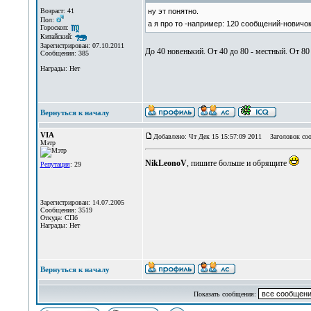
Возраст: 41
ну эт понятно.
Пол:
а я про то -например: 120 сообщений-новичок 
Гороскоп:
Китайский:
Зарегистрирован: 07.10.2011
До 40 новенький. От 40 до 80 - местный. От 80
Сообщения: 385
Награды: Нет
Вернуться к началу
VIA
Добавлено: Чт Дек 15 15:57:09 2011
Заголовок соо
Мэтр
NikLeonoV
, пишите больше и обрящите
Репутация
: 29
Зарегистрирован: 14.07.2005
Сообщения: 3519
Откуда: СПб
Награды: Нет
Вернуться к началу
Показать сообщения: