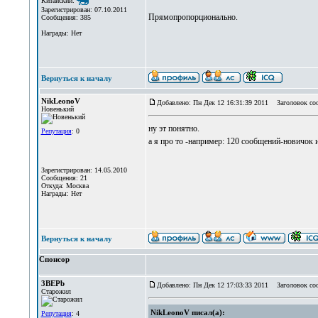
Китайский:
Зарегистрирован: 07.10.2011
Прямопропорционально.
Сообщения: 385
Награды: Нет
Вернуться к началу
NikLeonoV
Добавлено: Пн Дек 12 16:31:39 2011
Заголовок со
Новенький
ну эт понятно.
Репутация
: 0
а я про то -например: 120 сообщений-новичок и
Зарегистрирован: 14.05.2010
Сообщения: 21
Откуда: Москва
Награды: Нет
Вернуться к началу
Спонсор
3BEPb
Добавлено: Пн Дек 12 17:03:33 2011
Заголовок со
Старожил
NikLeonoV писал(а):
Репутация
: 4