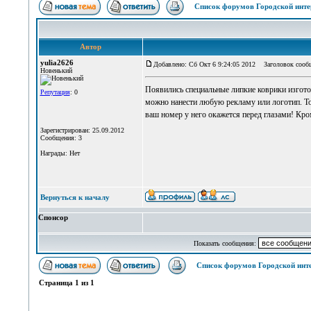
Список форумов Городской инте
Автор
yulia2626
Добавлено: Сб Окт 6 9:24:05 2012
Заголовок сообщ
Новенький
Появились специальные липкие коврики изгото
Репутация
: 0
можно нанести любую рекламу или логотип. То
ваш номер у него окажется перед глазами! Кро
Зарегистрирован: 25.09.2012
Сообщения: 3
Награды: Нет
Вернуться к началу
Спонсор
Показать сообщения:
Список форумов Городской инт
Страница
1
из
1