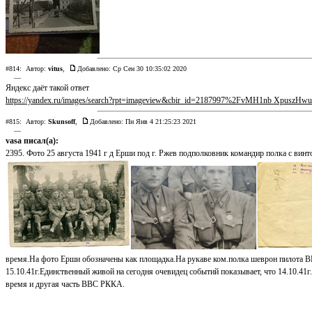
#814:
Автор:
vitus
,
Добавлено: Ср Сен 30 10:35:02 2020
—
Яндекс даёт такой ответ
https://yandex.ru/images/search?rpt=imageview&cbir_id=2187997%2FvMH1nb XpuszH
#815:
Автор:
Skunsoff
,
Добавлено: Пн Янв 4 21:25:23 2021
—
vasa писал(а):
2395. Фото 25 августа 1941 г д Ерши под г. Ржев подполковник командир полка с ви
время.На фото Ерши обозначены как площадка.На рукаве ком.полка шеврон пилота ВВС
15.10.41г.Единственный живой на сегодня очевидец событий показывает, что 14.10.41г
время и другая часть ВВС РККА.