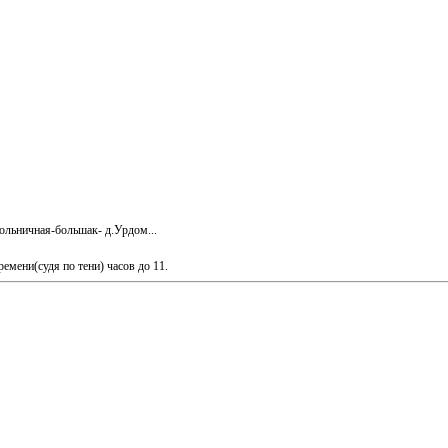
ольничная-большак- д.Урдом...
ремени(судя по тени) часов до 11.