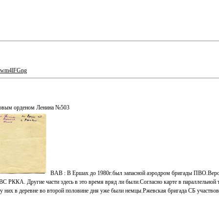
wuwm4lFGng
нтовым орденом Ленина №503
BAB : В Ершах до 1980г.был запасной аэродром бригады ПВО.Вероя
 РККА. Другие части здесь в это время вряд ли были.Согласно карте в параллельной т
.у них в деревне во второй половине дня уже были немцы.Ржевская бригада СБ участвова