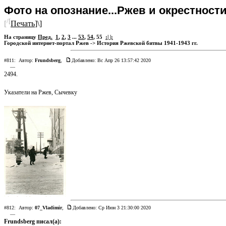
Фото на опознание...Ржев и окрестности 
/[
[
Печать
]\]
На страницу
Пред.
1
,
2
,
3
...
53
,
54
,
55
:| |:
Городской интернет-портал Ржев
->
История Ржевской битвы 1941-1943 гг.
#811:
Автор:
Frundsberg
,
Добавлено: Вс Апр 26 13:57:42 2020
—
2494.
Указатели на Ржев, Сычевку
#812:
Автор:
07_Vladimir
,
Добавлено: Ср Июн 3 21:30:00 2020
—
Frundsberg писал(а):