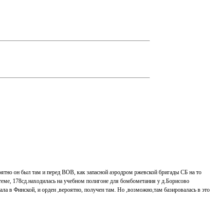
тно он был там и перед ВОВ, как запасной аэродром ржевской бригады СБ на то
еме, 178сд.находилась на учебном полигоне для бомбометания у д.Борисово
ла в Финской, и орден ,вероятно, получен там. Но ,возможно,там базировалась в это