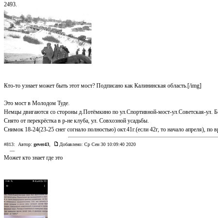
2493.
Кто-то узнает может быть этот мост? Подписано как Калининская область.[/img]
Это мост в Молодом Туде.
Немцы двигаются со стороны д.Потёмкино по ул.Спортивной-мост-ул.Советская-ул. Б
Снято от перекрёстка в р-не клуба, ул. Совхозной усадьбы.
Снимок 18-24(23-25 снег согнало полностью) окт.41г.(если 42г, то начало апреля), по в
#813:
Автор:
gever43
,
Добавлено: Ср Сен 30 10:09:40 2020
—
Может кто знает где это