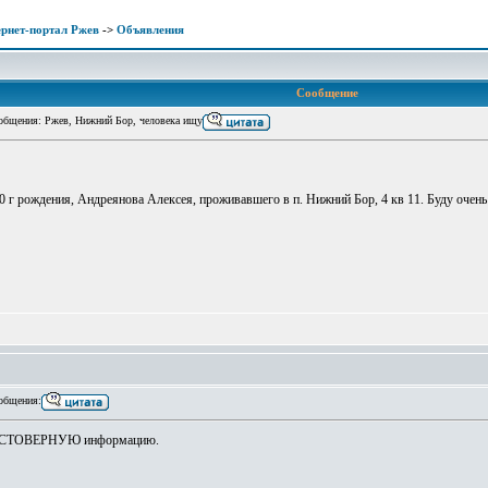
рнет-портал Ржев
->
Объявления
Сообщение
бщения: Ржев, Нижний Бор, человека ищу
г рождения, Андреянова Алексея, проживавшего в п. Нижний Бор, 4 кв 11. Буду очень 
общения:
т ДОСТОВЕРНУЮ информацию.