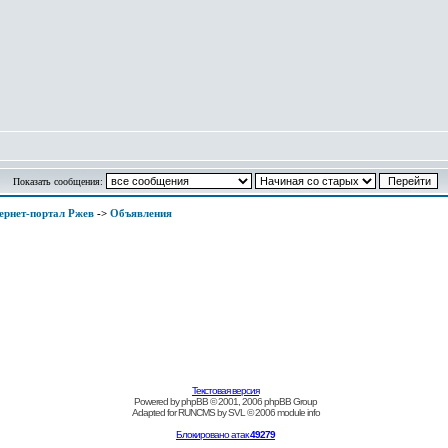
Показать сообщения:
ернет-портал Ржев
->
Объявления
Текстовая версия
Powered by
phpBB
© 2001, 2006 phpBB Group
Adapted for
RUNCMS
by
SVL
© 2006
module info
Блокировано атак
49279