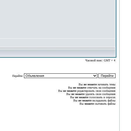
Часовой пояс: GMT + 4
Перейти:
Вы
не можете
начинать темы
Вы
не можете
отвечать на сообщения
Вы
не можете
редактировать свои сообщения
Вы
не можете
удалять свои сообщения
Вы
не можете
голосовать в опросах
Вы
не можете
вкладывать файлы
Вы
можете
скачивать файлы