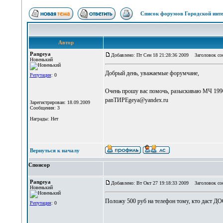
Список форумов Городской инте
Автор
Pangeya
Добавлено: Пт Сен 18 21:28:36 2009
Заголовок соо
Новенький
Добрый день, уважаемые форумчане,
Репутация
: 0
Очень прошу вас помочь, разыскиваю МЧ 1990 
panТИРЕgeya@yandex.ru
Зарегистрирован: 18.09.2009
Сообщения: 3
Награды: Нет
Вернуться к началу
Спонсор
Pangeya
Добавлено: Вт Окт 27 19:18:33 2009
Заголовок со
Новенький
Положу 500 руб на телефон тому, кто дас
Репутация
: 0