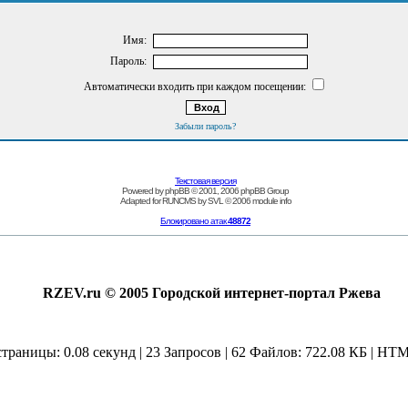
Имя:
Пароль:
Автоматически входить при каждом посещении:
Забыли пароль?
Текстовая версия
Powered by
phpBB
© 2001, 2006 phpBB Group
Adapted for
RUNCMS
by
SVL
© 2006
module info
Блокировано атак
48872
RZEV.ru © 2005 Городской интернет-портал Ржева
страницы: 0.08 секунд | 23 Запросов | 62 Файлов: 722.08 КБ | HTM