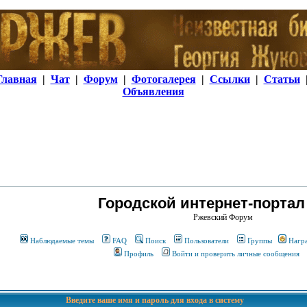
Главная
|
Чат
|
Форум
|
Фотогалерея
|
Ссылки
|
Статьи
Объявления
Городской интернет-портал
Ржевский Форум
Наблюдаемые темы
FAQ
Поиск
Пользователи
Группы
Нагр
Профиль
Войти и проверить личные сообщения
Введите ваше имя и пароль для входа в систему