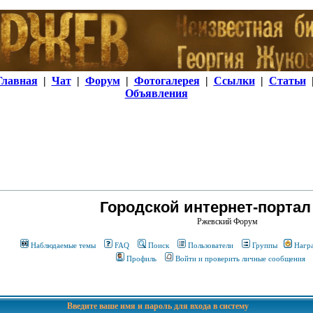
Главная
|
Чат
|
Форум
|
Фотогалерея
|
Ссылки
|
Статьи
Объявления
Городской интернет-портал
Ржевский Форум
Наблюдаемые темы
FAQ
Поиск
Пользователи
Группы
Нагр
Профиль
Войти и проверить личные сообщения
Введите ваше имя и пароль для входа в систему