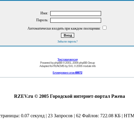
Имя:
Пароль:
Автоматически входить при каждом посещении:
Забыли пароль?
Текстовая версия
Powered by
phpBB
© 2001, 2006 phpBB Group
Adapted for
RUNCMS
by
SVL
© 2006
module info
Блокировано атак
48872
RZEV.ru © 2005 Городской интернет-портал Ржева
страницы: 0.07 секунд | 23 Запросов | 62 Файлов: 722.08 КБ | HTM