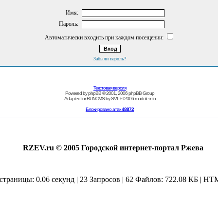
Имя:
Пароль:
Автоматически входить при каждом посещении:
Забыли пароль?
Текстовая версия
Powered by
phpBB
© 2001, 2006 phpBB Group
Adapted for
RUNCMS
by
SVL
© 2006
module info
Блокировано атак
48872
RZEV.ru © 2005 Городской интернет-портал Ржева
страницы: 0.06 секунд | 23 Запросов | 62 Файлов: 722.08 КБ | HT