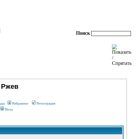
|
Поиск
 Ржев
ады
Избранное
Регистрация
Вход