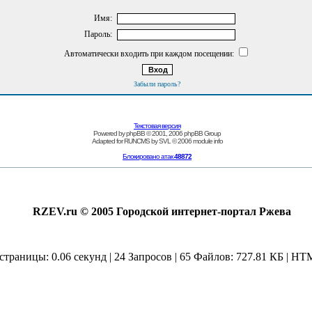
Имя:
Пароль:
Автоматически входить при каждом посещении:
Забыли пароль?
Текстовая версия
Powered by
phpBB
© 2001, 2006 phpBB Group
Adapted for
RUNCMS
by
SVL
© 2006
module info
Блокировано атак
48872
RZEV.ru © 2005 Городской интернет-портал Ржева
страницы: 0.06 секунд | 24 Запросов | 65 Файлов: 727.81 КБ | HT