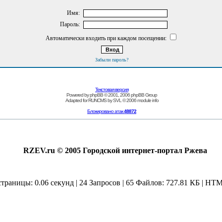
Имя:
Пароль:
Автоматически входить при каждом посещении:
Забыли пароль?
Текстовая версия
Powered by
phpBB
© 2001, 2006 phpBB Group
Adapted for
RUNCMS
by
SVL
© 2006
module info
Блокировано атак
48872
RZEV.ru © 2005 Городской интернет-портал Ржева
страницы: 0.06 секунд | 24 Запросов | 65 Файлов: 727.81 КБ | HTM