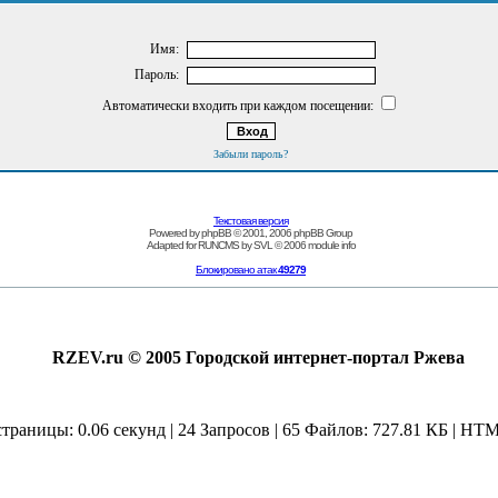
Имя:
Пароль:
Автоматически входить при каждом посещении:
Забыли пароль?
Текстовая версия
Powered by
phpBB
© 2001, 2006 phpBB Group
Adapted for
RUNCMS
by
SVL
© 2006
module info
Блокировано атак
49279
RZEV.ru © 2005 Городской интернет-портал Ржева
страницы: 0.06 секунд | 24 Запросов | 65 Файлов: 727.81 КБ | HTM