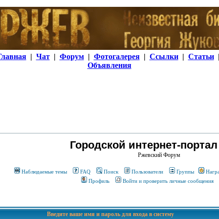
Главная
|
Чат
|
Форум
|
Фотогалерея
|
Ссылки
|
Статьи
Объявления
Городской интернет-портал
Ржевский Форум
Наблюдаемые темы
FAQ
Поиск
Пользователи
Группы
Нагр
Профиль
Войти и проверить личные сообщения
Введите ваше имя и пароль для входа в систему