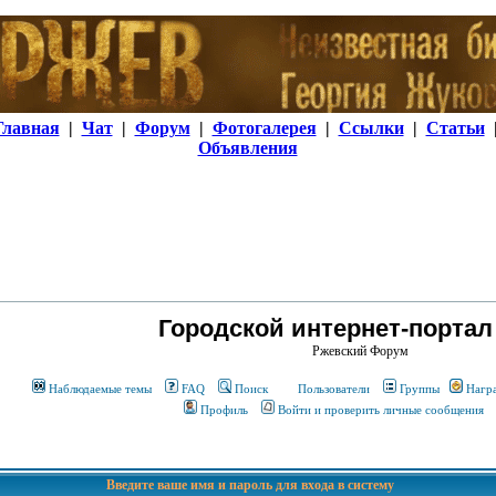
Главная
|
Чат
|
Форум
|
Фотогалерея
|
Ссылки
|
Статьи
Объявления
Городской интернет-портал
Ржевский Форум
Наблюдаемые темы
FAQ
Поиск
Пользователи
Группы
Нагр
Профиль
Войти и проверить личные сообщения
Введите ваше имя и пароль для входа в систему