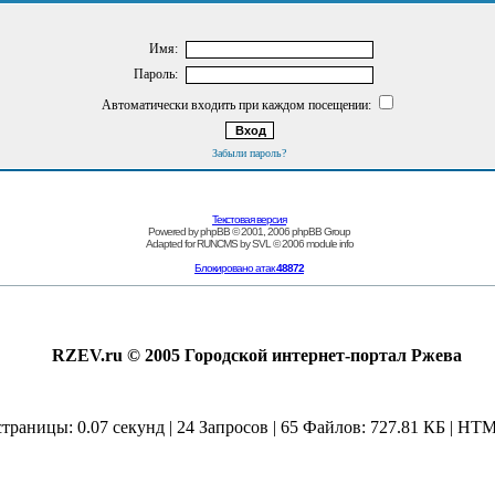
Имя:
Пароль:
Автоматически входить при каждом посещении:
Забыли пароль?
Текстовая версия
Powered by
phpBB
© 2001, 2006 phpBB Group
Adapted for
RUNCMS
by
SVL
© 2006
module info
Блокировано атак
48872
RZEV.ru © 2005 Городской интернет-портал Ржева
страницы: 0.07 секунд | 24 Запросов | 65 Файлов: 727.81 КБ | HTM