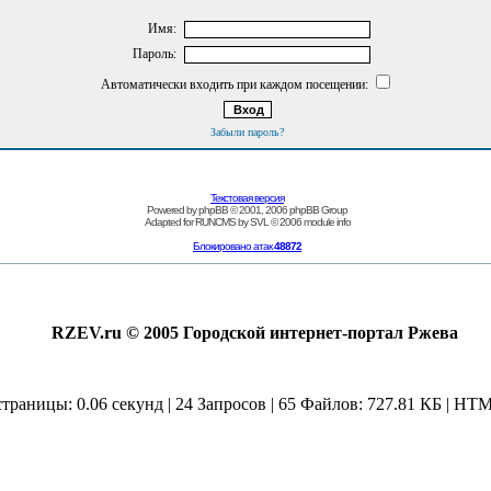
Имя:
Пароль:
Автоматически входить при каждом посещении:
Забыли пароль?
Текстовая версия
Powered by
phpBB
© 2001, 2006 phpBB Group
Adapted for
RUNCMS
by
SVL
© 2006
module info
Блокировано атак
48872
RZEV.ru © 2005 Городской интернет-портал Ржева
страницы: 0.06 секунд | 24 Запросов | 65 Файлов: 727.81 КБ | HTM