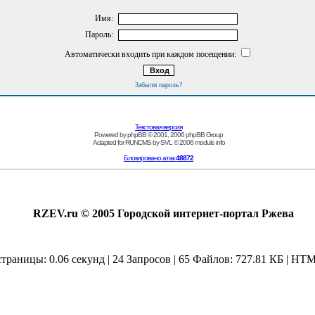
Имя:
Пароль:
Автоматически входить при каждом посещении:
Забыли пароль?
Текстовая версия
Powered by
phpBB
© 2001, 2006 phpBB Group
Adapted for
RUNCMS
by
SVL
© 2006
module info
Блокировано атак
48872
RZEV.ru © 2005 Городской интернет-портал Ржева
страницы: 0.06 секунд | 24 Запросов | 65 Файлов: 727.81 КБ | HTM