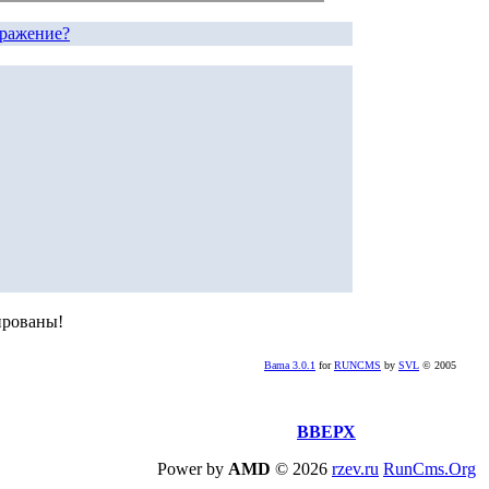
бражение?
ированы!
Bama 3.0.1
for
RUNCMS
by
SVL
© 2005
ВВЕРХ
Power by
AMD
©
2026
rzev.ru
RunCms.Org