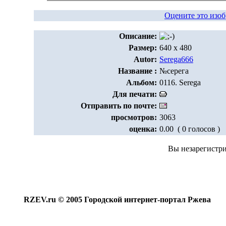
Оцените это изо
Описание:
Размер:
640 x 480
Autor:
Serega666
Название :
№серега
Альбом:
0116. Serega
Для печати:
Отправить по почте:
просмотров:
3063
оценка:
0.00 ( 0 голосов )
Вы незарегистр
RZEV.ru © 2005 Городской интернет-портал Ржева