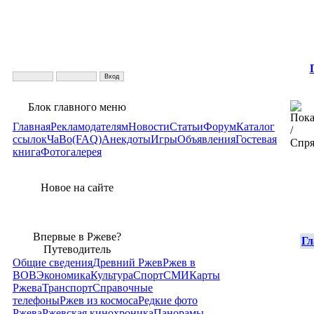
Блок главного меню
Главная
Рекламодателям
Новости
Статьи
Форум
Каталог
ссылок
ЧаВо(FAQ)
Анекдоты
Игры
Объявления
Гостевая
книга
Фотогалерея
Новое на сайте
Впервые в Ржеве?
Гл
Путеводитель
Общие сведения
Древний Ржев
Ржев в
ВОВ
Экономика
Культура
Спорт
СМИ
Карты
Ржева
Транспорт
Справочные
телефоны
Ржев из космоса
Редкие фото
Ржева
Ржевская кинохроника
Панорамы