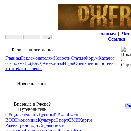
Главная
|
Чат
Ссылки
|
Блок главного меню
Главная
Рекламодателям
Новости
Статьи
Форум
Каталог
ссылок
ЧаВо(FAQ)
Анекдоты
Игры
Объявления
Гостевая
книга
Фотогалерея
Новое на сайте
Впервые в Ржеве?
Гл
Путеводитель
Общие сведения
Древний Ржев
Ржев в
ВОВ
Экономика
Культура
Спорт
СМИ
Карты
Ржева
Транспорт
Справочные
телефоны
Ржев из космоса
Редкие фото