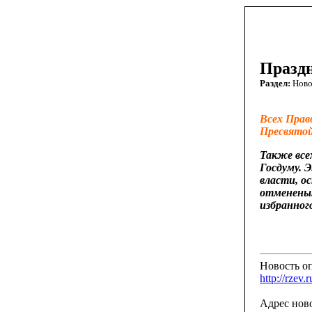
Празд
Раздел:
Ново
Всех Прав
Пресвятой
Также все
Госдуму. 
власти, о
отменены.
избранног
Новость оп
http://rzev.r
Адрес нов