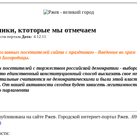
ники, ктоторые мы отмечаем
сти портала
Дата:
4.12.11
ославных посетителей сайта с праздником - Введение во храм
 Богородицы.
х посетителей с торжеством российской демократии - выбор
Это единственный конституционный способ высказать свое м
стальные считаются не демократическими и были этой влас
 От нашей активности сегодня будет зависеть легитимность
о парламента
убликована на сайте Ржев. Городской интернет-портал Ржев. .69
u
ости: