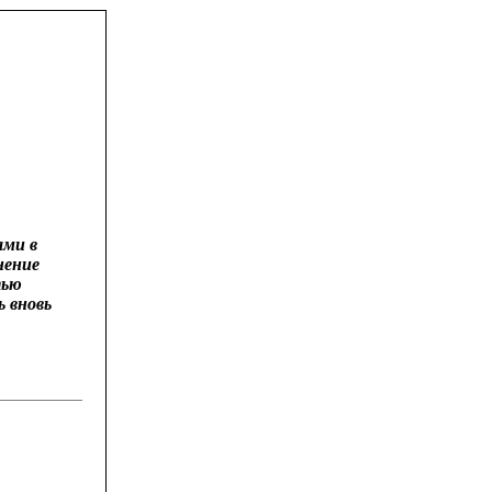
ами в
нение
тью
 вновь